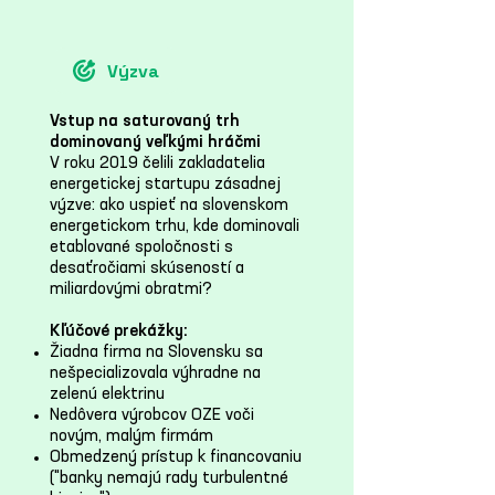
Výzva
Vstup na saturovaný trh
dominovaný veľkými hráčmi
V roku 2019 čelili zakladatelia
energetickej startupu zásadnej
výzve: ako uspieť na slovenskom
energetickom trhu, kde dominovali
etablované spoločnosti s
desaťročiami skúseností a
miliardovými obratmi?
Kľúčové prekážky:
Žiadna firma na Slovensku sa
nešpecializovala výhradne na
zelenú elektrinu
Nedôvera výrobcov OZE voči
novým, malým firmám
Obmedzený prístup k financovaniu
("banky nemajú rady turbulentné