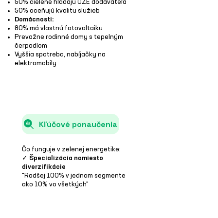
50% cielene hľadajú OZE dodávateľa
50% oceňujú kvalitu služieb
Domácnosti:
80% má vlastnú fotovoltaiku
Prevažne rodinné domy s tepelným
čerpadlom
Vyššia spotreba, nabíjačky na
elektromobily
Kľúčové ponaučenia
Čo funguje v zelenej energetike:
✓ Špecializácia namiesto
diverzifikácie
"Radšej 100% v jednom segmente
ako 10% vo všetkých"
✓ Digitalizácia ako základ
"Všetko funguje online, automaticky"