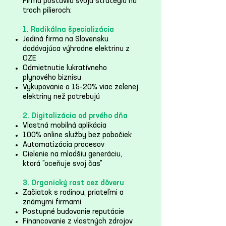
Firma postavila svoju stratégiu na
troch pilieroch:
1. Radikálna špecializácia
Jediná firma na Slovensku
dodávajúca výhradne elektrinu z
OZE
Odmietnutie lukratívneho
plynového biznisu
Vykupovanie o 15-20% viac zelenej
elektriny než potrebujú
2. Digitalizácia od prvého dňa
Vlastná mobilná aplikácia
100% online služby bez pobočiek
Automatizácia procesov
Cielenie na mladšiu generáciu,
ktorá "oceňuje svoj čas"
3. Organický rast cez dôveru
Začiatok s rodinou, priateľmi a
známymi firmami
Postupné budovanie reputácie
Financovanie z vlastných zdrojov