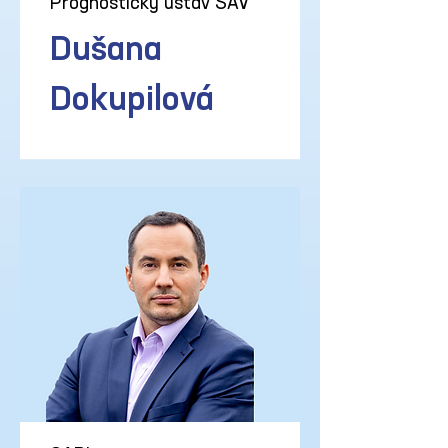
Prognostický ústav SAV
Dušana
Dokupilová