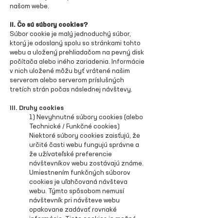
našom webe.
II. Čo sú súbory cookies?
Súbor cookie je malý jednoduchý súbor,
ktorý je odoslaný spolu so stránkami tohto
webu a uložený prehliadačom na pevný disk
počítača alebo iného zariadenia. Informácie
v nich uložené môžu byť vrátené našim
serverom alebo serverom príslušných
tretích strán počas následnej návštevy.
III. Druhy cookies
1) Nevyhnutné súbory cookies (alebo
Technické / Funkčné cookies)
Niektoré súbory cookies zaisťujú, že
určité časti webu fungujú správne a
že užívateľské preferencie
návštevníkov webu zostávajú známe.
Umiestnením funkčných súborov
cookies je uľahčovaná návšteva
webu. Týmto spôsobom nemusí
návštevník pri návšteve webu
opakovane zadávať rovnaké