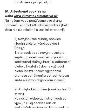
(nastavenie jazyka atp.).
IV. Umiestnené cookies na
webe
www.klimatickainiciativa.sk
Na našom webe používame dva druhy
cookies: Technické/funkčné cookies (tieto
dáta nie sú zdieľané s tretími stranami).
1) Nevyhnutné súbory cookies
(Technické/funkčné cookies):
Účely:
Tieto cookies sú nevyhnutné pre
legitímny účel umožnenia použitia
konkrétnej služby, ktorú si odberateľ
alebo užívateľ výslovne vyžiadal,
alebo iba za účelom vykonania
prenosu oznámení prostredníctvom
siete elektronických komunikácií.
2) Analytické Cookies (cookies tretích
strán) ​
Na našich webových stránkach sa
vyskytujú aj cookies našich
zmluvných partnerov. Tieto cookies