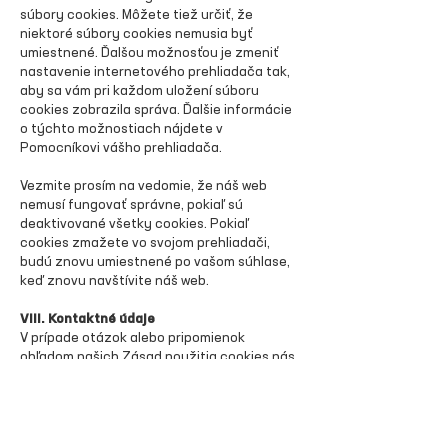
súbory cookies. Môžete tiež určiť, že
niektoré súbory cookies nemusia byť
umiestnené. Ďalšou možnosťou je zmeniť
nastavenie internetového prehliadača tak,
aby sa vám pri každom uložení súboru
cookies zobrazila správa. Ďalšie informácie
o týchto možnostiach nájdete v
Pomocníkovi vášho prehliadača.
Vezmite prosím na vedomie, že náš web
nemusí fungovať správne, pokiaľ sú
deaktivované všetky cookies. Pokiaľ
cookies zmažete vo svojom prehliadači,
budú znovu umiestnené po vašom súhlase,
keď znovu navštívite náš web.
VIII. Kontaktné údaje
V prípade otázok alebo pripomienok
ohľadom našich Zásad použitia cookies nás
prosím kontaktujte pomocou nasledujúcich
kontaktných údajov:
Slovenská klimatická iniciatíva