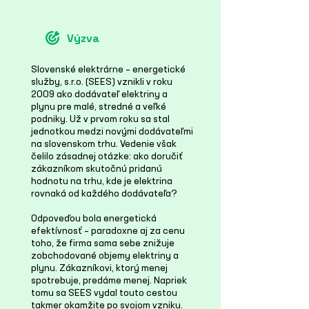
Výzva
Slovenské elektrárne – energetické
služby, s.r.o. (SEES) vznikli v roku
2009 ako dodávateľ elektriny a
plynu pre malé, stredné a veľké
podniky. Už v prvom roku sa stal
jednotkou medzi novými dodávateľmi
na slovenskom trhu. Vedenie však
čelilo zásadnej otázke: ako doručiť
zákazníkom skutočnú pridanú
hodnotu na trhu, kde je elektrina
rovnaká od každého dodávateľa?
Odpoveďou bola energetická
efektívnosť – paradoxne aj za cenu
toho, že firma sama sebe znižuje
zobchodované objemy elektriny a
plynu. Zákazníkovi, ktorý menej
spotrebuje, predáme menej. Napriek
tomu sa SEES vydal touto cestou
takmer okamžite po svojom vzniku.