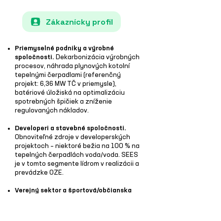
Zákaznícky profil
Priemyselné podniky a výrobné
spoločnosti.
Dekarbonizácia výrobných
procesov, náhrada plynových kotolní
tepelnými čerpadlami (referenčný
projekt: 6,36 MW TČ v priemysle),
batériové úložiská na optimalizáciu
spotrebných špičiek a zníženie
regulovaných nákladov.
Developeri a stavebné spoločnosti.
Obnoviteľné zdroje v developerských
projektoch – niektoré bežia na 100 % na
tepelných čerpadlách voda/voda. SEES
je v tomto segmente lídrom v realizácii a
prevádzke OZE.
Verejný sektor a športová/občianska
infraštruktúra.
Vlajkový projekt: Národný
futbalový štadión – v roku 2025 vyrobil
87,41 % tepla a chladu pomocou