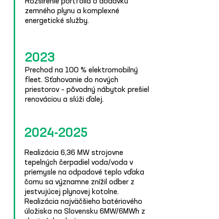
Rozšírenie portfólia o dodávku
zemného plynu a komplexné
energetické služby.
2023
Prechod na 100 % elektromobilný
fleet. Sťahovanie do nových
priestorov – pôvodný nábytok prešiel
renováciou a slúži ďalej.
2024-2025
Realizácia 6,36 MW strojovne
tepelných čerpadiel voda/voda v
priemysle na odpadové teplo vďaka
čomu sa významne znížil odber z
jestvujúcej plynovej kotolne.
Realizácia najväčšieho batériového
úložiska na Slovensku 6MW/6MWh z