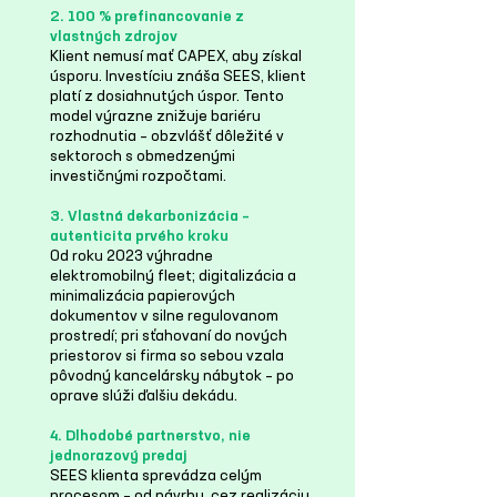
2. 100 % prefinancovanie z
vlastných zdrojov
Klient nemusí mať CAPEX, aby získal
úsporu. Investíciu znáša SEES, klient
platí z dosiahnutých úspor. Tento
model výrazne znižuje bariéru
rozhodnutia – obzvlášť dôležité v
sektoroch s obmedzenými
investičnými rozpočtami.
3. Vlastná dekarbonizácia –
autenticita prvého kroku
Od roku 2023 výhradne
elektromobilný fleet; digitalizácia a
minimalizácia papierových
dokumentov v silne regulovanom
prostredí; pri sťahovaní do nových
priestorov si firma so sebou vzala
pôvodný kancelársky nábytok – po
oprave slúži ďalšiu dekádu.
4. Dlhodobé partnerstvo, nie
jednorazový predaj
SEES klienta sprevádza celým
procesom – od návrhu, cez realizáciu