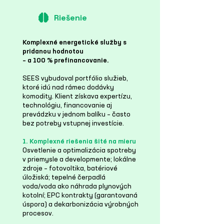
Riešenie
Komplexné energetické služby s
pridanou hodnotou
– a 100 % prefinancovanie.
SEES vybudoval portfólio služieb,
ktoré idú nad rámec dodávky
komodity. Klient získava expertízu,
technológiu, financovanie aj
prevádzku v jednom balíku – často
bez potreby vstupnej investície.
1. Komplexné riešenia šité na mieru
Osvetlenie a optimalizácia spotreby
v priemysle a developmente; lokálne
zdroje – fotovoltika, batériové
úložiská; tepelné čerpadlá
voda/voda ako náhrada plynových
kotolní; EPC kontrakty (garantovaná
úspora) a dekarbonizácia výrobných
procesov.