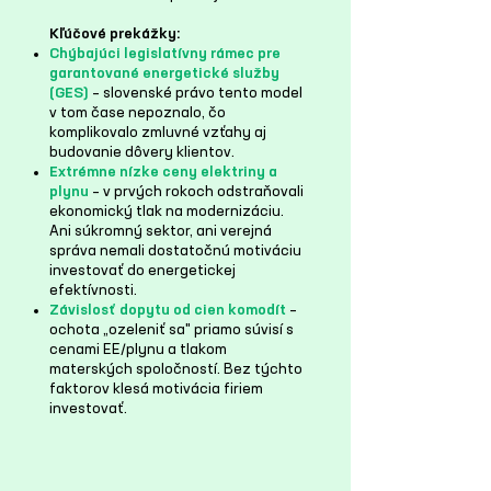
Kľúčové prekážky:
Chýbajúci legislatívny rámec pre
garantované energetické služby
(GES)
– slovenské právo tento model
v tom čase nepoznalo, čo
komplikovalo zmluvné vzťahy aj
budovanie dôvery klientov.
Extrémne nízke ceny elektriny a
plynu
– v prvých rokoch odstraňovali
ekonomický tlak na modernizáciu.
Ani súkromný sektor, ani verejná
správa nemali dostatočnú motiváciu
investovať do energetickej
efektívnosti.
Závislosť dopytu od cien komodít
–
ochota „ozeleniť sa" priamo súvisí s
cenami EE/plynu a tlakom
materských spoločností. Bez týchto
faktorov klesá motivácia firiem
investovať.