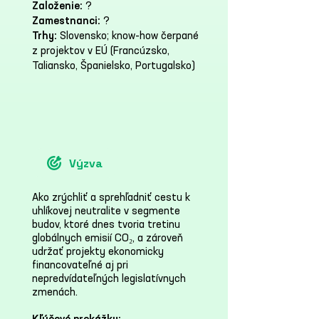
Založenie:
?
Zamestnanci:
?
Trhy:
Slovensko; know-how čerpané
z projektov v EÚ (Francúzsko,
Taliansko, Španielsko, Portugalsko)
Výzva
Ako zrýchliť a sprehľadniť cestu k
uhlíkovej neutralite v segmente
budov, ktoré dnes tvoria tretinu
globálnych emisií CO₂, a zároveň
udržať projekty ekonomicky
financovateľné aj pri
nepredvídateľných legislatívnych
zmenách.