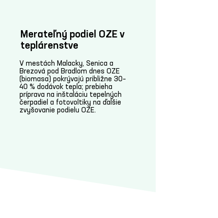
Merateľný podiel OZE v
teplárenstve
V mestách Malacky, Senica a
Brezová pod Bradlom dnes OZE
(biomasa) pokrývajú približne 30–
40 % dodávok tepla; prebieha
príprava na inštaláciu tepelných
čerpadiel a fotovoltiky na ďalšie
zvyšovanie podielu OZE.