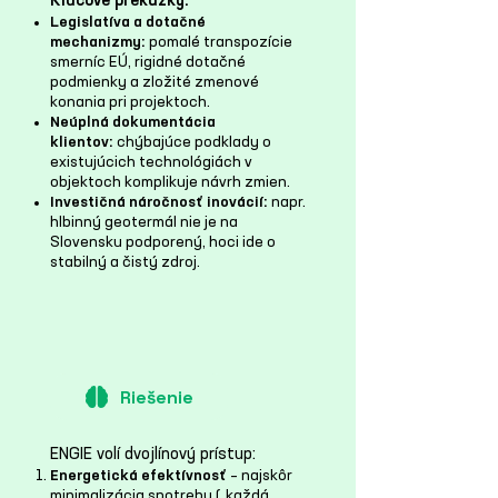
Kľúčové prekážky:
Legislatíva a dotačné
mechanizmy:
pomalé transpozície
smerníc EÚ, rigidné dotačné
podmienky a zložité zmenové
konania pri projektoch.
Neúplná dokumentácia
klientov:
chýbajúce podklady o
existujúcich technológiách v
objektoch komplikuje návrh zmien.
Investičná náročnosť inovácií:
napr.
hlbinný geotermál nie je na
Slovensku podporený, hoci ide o
stabilný a čistý zdroj.
Riešenie
ENGIE volí dvojlínový prístup:
Energetická efektívnosť
– najskôr
minimalizácia spotreby („každá