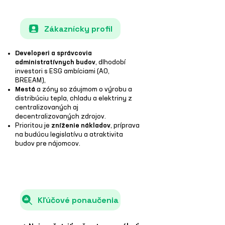
Zákaznícky profil
Developeri a správcovia
administratívnych budov
, dlhodobí
investori s ESG ambíciami (A0,
BREEAM),
Mestá
a zóny so záujmom o výrobu a
distribúciu tepla, chladu a elektriny z
centralizovaných aj
decentralizovaných zdrojov.
Prioritou je
zníženie nákladov
, príprava
na budúcu legislatívu a atraktivita
budov pre nájomcov.
Kľúčové ponaučenia