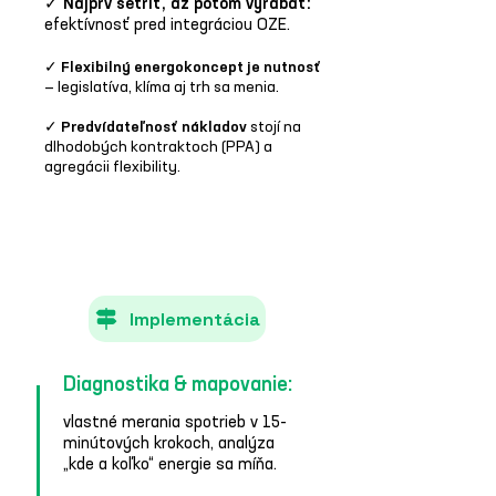
✓
Najprv šetriť, až potom vyrábať:
efektívnosť pred integráciou OZE.
✓
Flexibilný energokoncept je nutnosť
— legislatíva, klíma aj trh sa menia.
✓
Predvídateľnosť nákladov
stojí na
dlhodobých kontraktoch (PPA) a
agregácii flexibility.
Implementácia
Diagnostika & mapovanie:
vlastné merania spotrieb v 15-
minútových krokoch, analýza
„kde a koľko“ energie sa míňa. ​