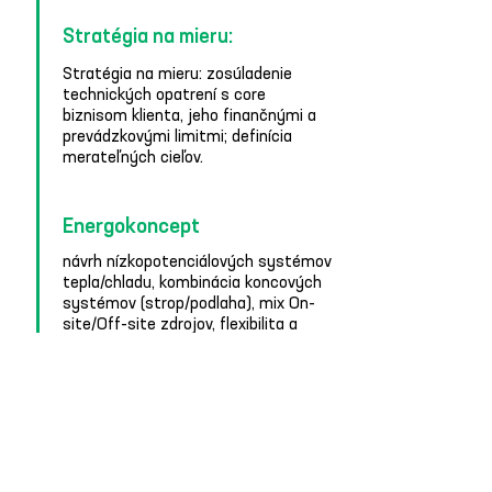
Stratégia na mieru:
Stratégia na mieru: zosúladenie
technických opatrení s core
biznisom klienta, jeho finančnými a
prevádzkovými limitmi; definícia
merateľných cieľov.
Energokoncept
návrh nízkopotenciálových systémov
tepla/chladu, kombinácia koncových
systémov (strop/podlaha), mix On-
site/Off-site zdrojov, flexibilita a
akumulácia.
Financovanie & realizácia
harmonogram prác, dlhodobé
zmluvy, príprava na ETS2 (od r.
2027) a na rast dopytu po