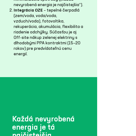
nevyrobená energia je najčistejšia“).
Integrácia OZE
– tepelné čerpadlá
(zem/voda, voda/voda,
vzduch/voda), fotovoltika,
rekuperácia, akumulácia, flexibilita a
riadenie odchýlky. Súčasťou je aj
Off-site nákup zelenej elektriny s
dlhodobými PPA kontraktmi (15–20
rokov) pre predvídateľnú cenu
energií.
Každá nevyrobená
energia je tá
najčistejšia.