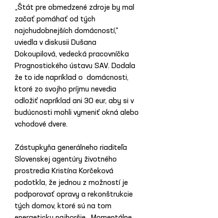
„Štát pre obmedzené zdroje by mal 
začať pomáhať od tých 
najchudobnejších domácností,“ 
uviedla v diskusii Dušana 
Dokoupilová, vedecká pracovníčka 
Prognostického ústavu SAV. Dodala 
že to ide napríklad o  domácnosti, 
ktoré zo svojho príjmu nevedia 
odložiť napríklad ani 30 eur, aby si v 
budúcnosti mohli vymeniť okná alebo 
vchodové dvere.
Zástupkyňa generálneho riaditeľa 
Slovenskej agentúry životného 
prostredia Kristína Korčeková 
podotkla, že jednou z možností je 
podporovať opravy a rekonštrukcie 
tých domov, ktoré sú na tom 