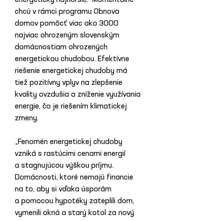
energeticky najhoršie.  Momentálne 
chcú v rámci programu Obnova 
domov pomôcť viac ako 3000 
najviac ohrozeným slovenským 
domácnostiam ohrozených 
energetickou chudobou. Efektívne 
riešenie energetickej chudoby má 
tiež pozitívny vplyv na zlepšenie 
kvality ovzdušia a zníženie využívania 
energie, čo je riešením klimatickej 
zmeny.
„Fenomén energetickej chudoby 
vzniká s rastúcimi cenami energií 
a stagnujúcou výškou príjmu. 
Domácnosti, ktoré nemajú financie 
na to, aby si vďaka úsporám 
a pomocou hypotéky zateplili dom, 
vymenili okná a starý kotol za nový 