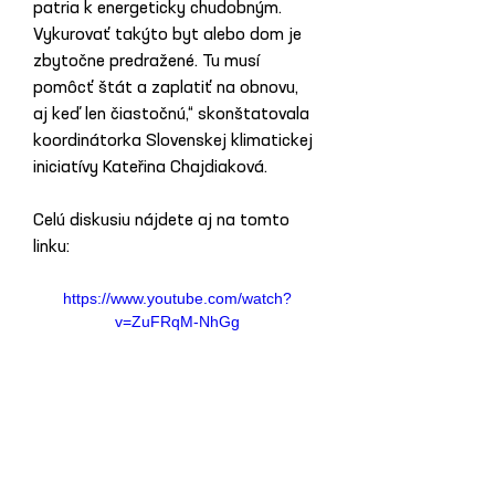
patria k energeticky chudobným. 
Vykurovať takýto byt alebo dom je 
zbytočne predražené. Tu musí 
pomôcť štát a zaplatiť na obnovu, 
aj keď len čiastočnú,“ skonštatovala 
koordinátorka Slovenskej klimatickej 
iniciatívy Kateřina Chajdiaková.
Celú diskusiu nájdete aj na tomto 
linku:
https://www.youtube.com/watch?
v=ZuFRqM-NhGg