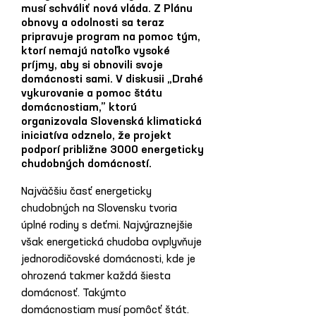
musí schváliť nová vláda. Z Plánu
obnovy a odolnosti sa teraz
pripravuje program na pomoc tým,
ktorí nemajú natoľko vysoké
príjmy, aby si obnovili svoje
domácnosti sami. V diskusii „Drahé
vykurovanie a pomoc štátu
domácnostiam,” ktorú
organizovala Slovenská klimatická
iniciatíva odznelo, že projekt
podporí približne 3000 energeticky
chudobných domácností.
Najväčšiu časť energeticky 
chudobných na Slovensku tvoria 
úplné rodiny s deťmi. Najvýraznejšie 
však energetická chudoba ovplyvňuje 
jednorodičovské domácnosti, kde je 
ohrozená takmer každá šiesta 
domácnosť. Takýmto 
domácnostiam musí pomôcť štát. 