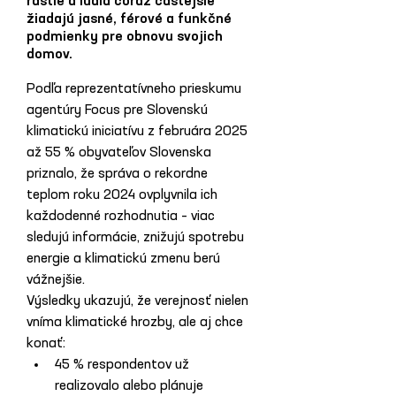
rastie a ľudia čoraz častejšie
žiadajú jasné, férové a funkčné
podmienky pre obnovu svojich
domov.
Podľa reprezentatívneho prieskumu 
agentúry Focus pre Slovenskú 
klimatickú iniciatívu z februára 2025 
až 55 % obyvateľov Slovenska 
priznalo, že správa o rekordne 
teplom roku 2024 ovplyvnila ich 
každodenné rozhodnutia – viac 
sledujú informácie, znižujú spotrebu 
energie a klimatickú zmenu berú 
vážnejšie.
Výsledky ukazujú, že verejnosť nielen 
vníma klimatické hrozby, ale aj chce 
konať:
45 % respondentov už 
realizovalo alebo plánuje 