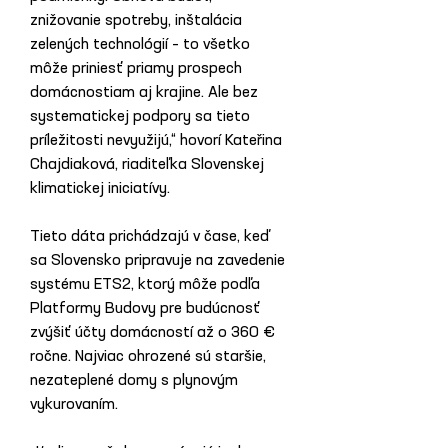
znižovanie spotreby, inštalácia 
zelených technológií – to všetko 
môže priniesť priamy prospech 
domácnostiam aj krajine. Ale bez 
systematickej podpory sa tieto 
príležitosti nevyužijú,“ hovorí Kateřina 
Chajdiaková, riaditeľka Slovenskej 
klimatickej iniciatívy.
Tieto dáta prichádzajú v čase, keď 
sa Slovensko pripravuje na zavedenie 
systému ETS2, ktorý môže podľa 
Platformy Budovy pre budúcnosť 
zvýšiť účty domácností až o 360 € 
ročne. Najviac ohrozené sú staršie, 
nezateplené domy s plynovým 
vykurovaním.