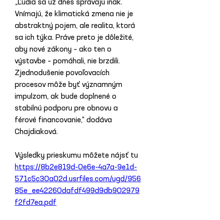
„Ľudia sa už dnes správajú inak. 
Vnímajú, že klimatická zmena nie je 
abstraktný pojem, ale realita, ktorá 
sa ich týka. Práve preto je dôležité, 
aby nové zákony – ako ten o 
výstavbe – pomáhali, nie brzdili. 
Zjednodušenie povoľovacích 
procesov môže byť významným 
impulzom, ak bude doplnené o 
stabilnú podporu pre obnovu a 
férové financovanie,“ dodáva 
Chajdiaková.
Výsledky prieskumu môžete nájsť tu 
https://8b2e819d-0e6e-4a7a-9e1d-
571c5c30a02d.usrfiles.com/ugd/956
85e_ee42260dafdf499d9db902979
f2fd7ea.pdf