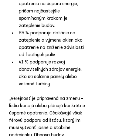
opatrenia na úsporu energie, 
pričom najčastejšie 
spomínaným krokom je 
zateplenie budov.
55 % podporuje dotácie na 
zateplenie a výmenu okien ako 
opatrenie na zníženie závislosti 
od fosílnych palív.
41 % podporuje rozvoj 
obnoviteľných zdrojov energie, 
ako sú solárne panely alebo 
veterné turbíny.
„Verejnosť je pripravená na zmenu – 
ľudia konajú alebo plánujú konkrétne 
úsporné opatrenia. Očakávajú však 
férovú podporu od štátu, ktorý im 
musí vytvoriť jasné a stabilné 
podmienky. Obnova budov, 