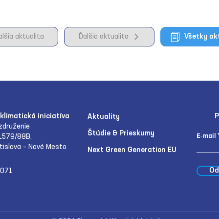
alšia aktualita
Ďalšia aktualita
Všetky ak
klimatická iniciatíva
P
Aktuality
združenie
Štúdie & Prieskumy
E‑mail
1579/88B,
tislava – Nové Mesto
Next Green Generation EU
Od
071