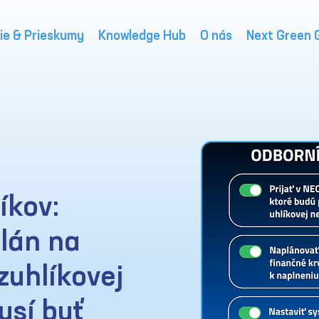
ie & Prieskumy
Knowledge Hub
O nás
Next Green 
íkov:
plán na
zuhlíkovej
sí byť