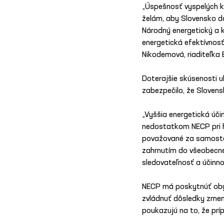
„Úspešnosť vyspelých kr
želám, aby Slovensko do
Národný energetický a kl
energetická efektívnosť 
Nikodemová, riaditeľka
Doterajšie skúsenosti u
zabezpečilo, že Sloven
„Vyššia energetická úči
nedostatkom NECP pri ho
považované za samostatn
zahrnutím do všeobecné
sledovateľnosť a účinnos
NECP má poskytnúť obyv
zvládnuť dôsledky zmen
poukazujú na to, že pr