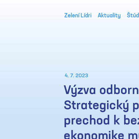
Zelení Lídri
Aktuality
Štúd
4. 7. 2023
Výzva odborn
Strategický 
prechod k be
ekonomike mu