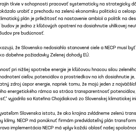
ajín tkvie v schopnosti pracovať systematicky na strategicky dô
kázalo urobiť z prechodu na zelenú ekonomiku politickú a celospo
imatický plán je príležitosť na nastavenie ambícií a politík na de
budov je jedno z kľúčových opatrení na dosiahnutie uhlíkovej neut
 Budov pre budúcnosť.
kazujú, že Slovensko nedosiahlo stanovené ciele a NECP musí byť 
sko dobehne požiadavky Zelenej dohody EÚ.
nnosť pri nižšej spotrebe energie je kľúčovou hnacou silou zelenéh
dnotení cieľov, potenciálov a prostriedkov na ich dosiahnutie je,
ý zdroj úspor energie, napriek tomu, že majú jeden z najväčších 
ho energetického rámca sa stráca transparentnosť potenciálov, a
ť,“ vyjadrila sa Kateřina Chajdiaková zo Slovenskej klimatickej ini
ateľom Slovenska istotu, že ako krajina zvládneme zelenú tra
y klímy. NECP má ponúknuť firmám predvídateľný plán transformá
íprava implementácia NECP má vplyv každú oblasť našej spoločnos