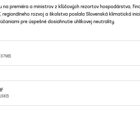
 na premiéra a ministrov z kľúčových rezortov hospodárstva, finan
, regionálneho rozvoj a školstva poslala Slovenská klimatická inic
účaniami pre úspešné dosiahnutie uhlíkovej neutrality.
4.37MB
df
116KB