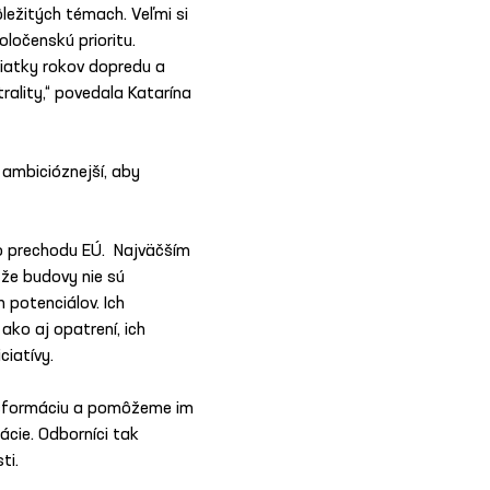
ležitých témach. Veľmi si 
ločenskú prioritu. 
siatky rokov dopredu a 
rality,“ povedala Katarína 
ambicióznejší, aby 
o prechodu EÚ.  Najväčším 
 že budovy nie sú 
potenciálov. Ich 
ko aj opatrení, ich 
ciatívy.
nsformáciu a pomôžeme im 
cie. Odborníci tak 
ti.