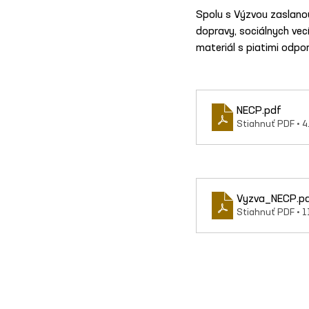
Spolu s Výzvou zaslanou
dopravy, sociálnych vecí
materiál s piatimi odpor
NECP
.pdf
Stiahnuť PDF • 
Vyzva_NECP
.p
Stiahnuť PDF • 