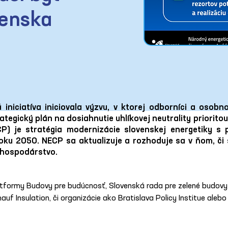
venska
 iniciatíva iniciovala výzvu, v ktorej odborníci a osobn
rategický plán na dosiahnutie uhlíkovej neutrality priorit
CP) je stratégia modernizácie slovenskej energetiky s
 roku 2050. NECP sa aktualizuje a rozhoduje sa v ňom, č
 hospodárstvo.
atformy Budovy pre budúcnosť, Slovenská rada pre zelené budovy 
auf Insulation, či organizácie ako Bratislava Policy Institue ale