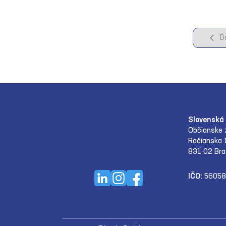
Ď
Slovenská 
Občianske 
Račianska 
831 02 Bra
IČO:
56058