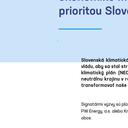
prioritou Slo
Slovenská klimatická
vládu, aby sa stal st
klimatický plán (NE
neutrálnu krajinu v
transformovať naše
Signatármi výzvy sú pl
PW Energy, a.s. alebo Kn
obce.