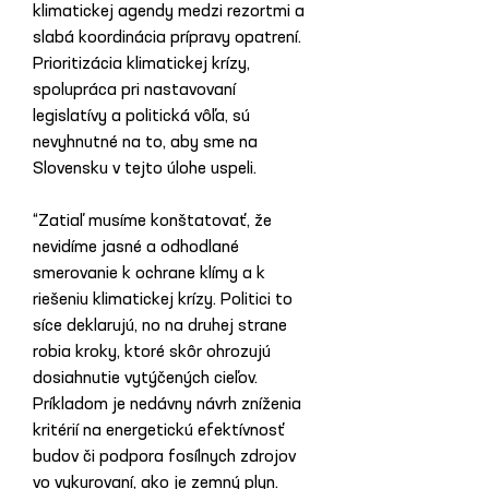
klimatickej agendy medzi rezortmi a 
slabá koordinácia prípravy opatrení. 
Prioritizácia klimatickej krízy, 
spolupráca pri nastavovaní 
legislatívy a politická vôľa, sú 
nevyhnutné na to, aby sme na 
Slovensku v tejto úlohe uspeli.
“Zatiaľ musíme konštatovať, že 
nevidíme jasné a odhodlané 
smerovanie k ochrane klímy a k 
riešeniu klimatickej krízy. Politici to 
síce deklarujú, no na druhej strane 
robia kroky, ktoré skôr ohrozujú 
dosiahnutie vytýčených cieľov. 
Príkladom je nedávny návrh zníženia 
kritérií na energetickú efektívnosť 
budov či podpora fosílnych zdrojov 
vo vykurovaní, ako je zemný plyn. 