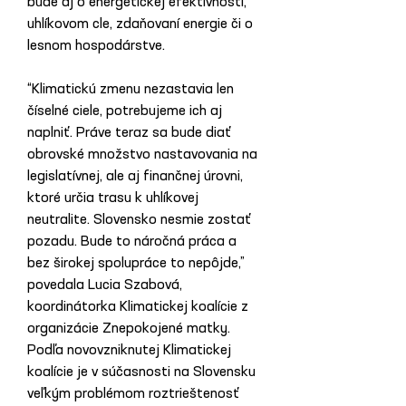
bude aj o energetickej efektívnosti, 
uhlíkovom cle, zdaňovaní energie či o 
lesnom hospodárstve.
“Klimatickú zmenu nezastavia len 
číselné ciele, potrebujeme ich aj 
naplniť. Práve teraz sa bude diať 
obrovské množstvo nastavovania na 
legislatívnej, ale aj finančnej úrovni, 
ktoré určia trasu k uhlíkovej 
neutralite. Slovensko nesmie zostať 
pozadu. Bude to náročná práca a 
bez širokej spolupráce to nepôjde,” 
povedala Lucia Szabová, 
koordinátorka Klimatickej koalície z 
organizácie Znepokojené matky.
Podľa novovzniknutej Klimatickej 
koalície je v súčasnosti na Slovensku 
veľkým problémom roztrieštenosť 