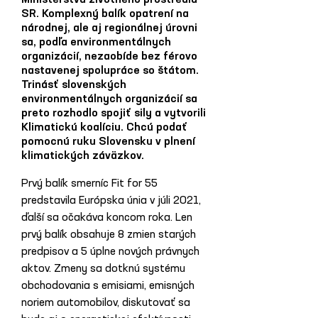
Ministerstva životného prostredia
SR. Komplexný balík opatrení na
národnej, ale aj regionálnej úrovni
sa, podľa environmentálnych
organizácií, nezaobíde bez férovo
nastavenej spolupráce so štátom.
Trinásť slovenských
environmentálnych organizácií sa
preto rozhodlo spojiť sily a vytvorili
Klimatickú koalíciu. Chcú podať
pomocnú ruku Slovensku v plnení
klimatických záväzkov.
Prvý balík smerníc Fit for 55 
predstavila Európska únia v júli 2021, 
ďalší sa očakáva koncom roka. Len 
prvý balík obsahuje 8 zmien starých 
predpisov a 5 úplne nových právnych 
aktov. Zmeny sa dotknú systému 
obchodovania s emisiami, emisných 
noriem automobilov, diskutovať sa 