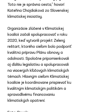
Toto nie je správna cesta,” hovorí 
Kateřina Chajdiaková zo Slovenskej 
klimatickej iniciatívy.
Organizácie zlúčené v Klimatickej 
koalícii začali spolupracovať v roku 
2020, keď vytvorili projekt Zelený 
reštart, ktorého cieľom bolo podporiť 
kvalitnú prípravu Plánu obnovy a 
odolnosti. Spoločne pripomienkovali 
aj ďalšiu legislatívu a spolupracovali 
na viacerých kľúčových klimatických 
témach. Hlavným cieľom Klimatickej 
koalície je koordinovane prispievať ku 
kvalitným klimatickým politikám a 
spravodlivému financovaniu 
klimatických opatrení.