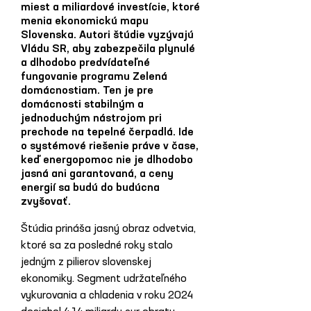
miest a miliardové investície, ktoré
menia ekonomickú mapu
Slovenska. Autori štúdie vyzývajú
Vládu SR, aby zabezpečila plynulé
a dlhodobo predvídateľné
fungovanie programu Zelená
domácnostiam. Ten je pre
domácnosti stabilným a
jednoduchým nástrojom pri
prechode na tepelné čerpadlá. Ide
o systémové riešenie práve v čase,
keď energopomoc nie je dlhodobo
jasná ani garantovaná, a ceny
energií sa budú do budúcna
zvyšovať.
Štúdia prináša jasný obraz odvetvia, 
ktoré sa za posledné roky stalo 
jedným z pilierov slovenskej 
ekonomiky. Segment udržateľného 
vykurovania a chladenia v roku 2024 