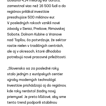
dosiahol 4,14 miliardy eur obratu, 
zamestnal viac než 16 500 ľudí a do 
regiónov prilákal investície 
presahujúce 500 miliónov eur.
V posledných rokoch vznikli nové 
závody v Senici, Prešove, Rimavskej 
Sobote, Dolnom Kubíne a Vranove 
nad Topľou, čo potvrdzuje, že sektor 
rastie nielen v tradičných centrách, 
ale aj v okresoch, ktoré dlhodobo 
potrebujú nové pracovné príležitosti.
„Slovensko sa za posledné roky 
stalo jedným z európskych centier 
výroby moderných technológií. 
Investície prichádzajú aj do regiónov, 
kde roky nerástol žiadny nový 
priemysel. Je preto kľúčové, aby sme 
tento trend podporili stabilnou 