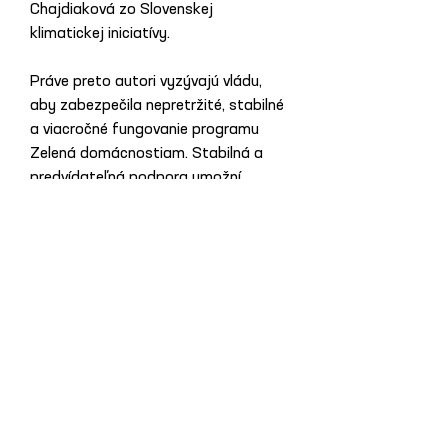
Chajdiaková zo Slovenskej 
klimatickej iniciatívy.
Práve preto autori vyzývajú vládu, 
aby zabezpečila nepretržité, stabilné 
a viacročné fungovanie programu 
Zelená domácnostiam. Stabilná a 
predvídateľná podpora umožní 
domácnostiam investovať do 
energeticky efektívnych technológií, 
posilní slovenské firmy, stabilizuje 
odvetvie a prispeje k dlhodobej 
redukcii nákladov na energie bez 
nutnosti ďalšej energopomoci.
Ďalšia aktualita