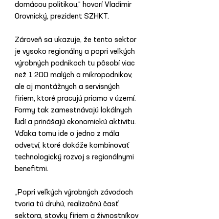
domácou politikou,“ hovorí Vladimir 
Orovnický, prezident SZHKT.
Zároveň sa ukazuje, že tento sektor 
je vysoko regionálny a popri veľkých 
výrobných podnikoch tu pôsobí viac 
než 1 200 malých a mikropodnikov, 
ale aj montážnych a servisných 
firiem, ktoré pracujú priamo v území. 
Formy tak zamestnávajú lokálnych 
ľudí a prinášajú ekonomickú aktivitu.  
Vďaka tomu ide o jedno z mála 
odvetví, ktoré dokáže kombinovať 
technologický rozvoj s regionálnymi 
benefitmi.
„Popri veľkých výrobných závodoch 
tvoria tú druhú, realizačnú časť 
sektora, stovky firiem a živnostníkov 