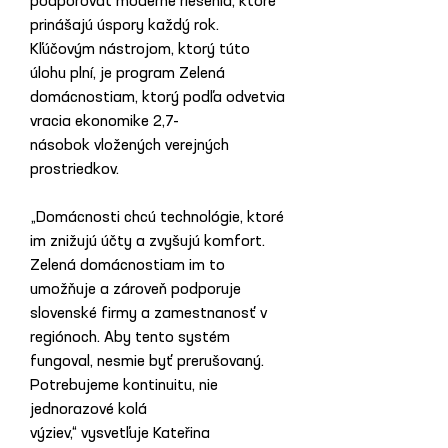
podporovať moderné riešenia, ktoré 
prinášajú úspory každý rok. 
Kľúčovým nástrojom, ktorý túto 
úlohu plní, je program Zelená 
domácnostiam, ktorý podľa odvetvia 
vracia ekonomike 2,7-
násobok vložených verejných 
prostriedkov.
„Domácnosti chcú technológie, ktoré 
im znižujú účty a zvyšujú komfort. 
Zelená domácnostiam im to 
umožňuje a zároveň podporuje 
slovenské firmy a zamestnanosť v 
regiónoch. Aby tento systém 
fungoval, nesmie byť prerušovaný. 
Potrebujeme kontinuitu, nie 
jednorazové kolá 
výziev,“ vysvetľuje Kateřina 