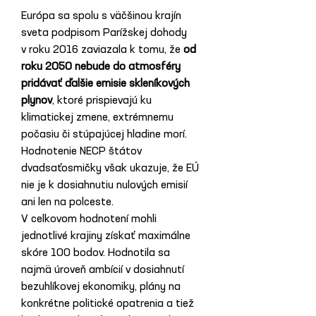
Európa sa spolu s väčšinou krajín 
sveta podpisom Parížskej dohody 
v roku 2016 zaviazala k tomu, že 
od 
roku 2050 nebude do atmosféry 
pridávať ďalšie emisie skleníkových 
plynov
, ktoré prispievajú ku 
klimatickej zmene, extrémnemu 
počasiu či stúpajúcej hladine morí. 
Hodnotenie NECP štátov 
dvadsaťosmičky však ukazuje, že EÚ 
nie je k dosiahnutiu nulových emisií 
ani len na polceste.
V celkovom hodnotení mohli 
jednotlivé krajiny získať maximálne 
skóre 100 bodov. Hodnotila sa 
najmä úroveň ambícií v dosiahnutí 
bezuhlíkovej ekonomiky, plány na 
konkrétne politické opatrenia a tiež 