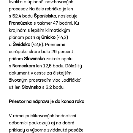
kvalita a úplnosť  navrhovaných 
procesov. Na čele rebríčka je len 
s 52,4 bodu 
Španielsko
, nasleduje 
Francúzsko
 s takmer 47 bodmi. Ku 
krajinám s lepším klimatickým 
plánom patrí aj 
Grécko
 (44,2) 
a 
Švédsko
 (42,8). Priemerné 
európske skóre bolo 29 percent, 
pričom 
Slovensko
 získalo spolu 
s 
Nemeckom
 len 12,5 bodu. Dôležitý 
dokument v ceste za čistejším 
životným prostredím viac „odfláklo“ 
už len 
Slovinsko
 s 3,2 bodu.
Priestor na nápravu je do konca roka
V rámci publikovaných hodnotení 
odborníci poukazujú aj na dobré 
príklady a výborne zvládnuté pasáže 