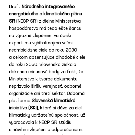
Draft 
Národného integrovaného 
energetického a klimatického plánu 
SR
 (NECP SR) z dielne Ministerstva 
hospodárstva má teda ešte šancu 
na výrazné zlepšenie. Európski 
experti mu vyčítali najmä veľmi 
neambiciózne ciele do roku 2030 
a celkom absentujúce dlhodobé ciele 
do roku 2050. Slovensko získalo 
dokonca mínusové body za fakt, že 
Ministerstvo k tvorbe dokumentu 
neprizvalo širšiu verejnosť, odborné 
organizácie ani tretí sektor. Odborná 
platforma 
Slovenská klimatická 
iniciatíva (SKI)
, ktorá si dáva za cieľ 
klimaticky udržateľnú spoločnosť, už 
vypracovala k NECP SR štúdiu 
s návrhmi zlepšení a odporúčaniami. 