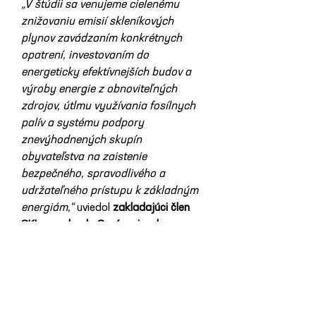
„V štúdii sa venujeme cielenému 
znižovaniu emisií skleníkových 
plynov zavádzaním konkrétnych 
opatrení, investovaním do 
energeticky efektívnejších budov a 
výroby energie z obnoviteľných 
zdrojov, útlmu využívania fosílnych 
palív a systému podpory 
znevýhodnených skupín 
obyvateľstva na zaistenie 
bezpečného, spravodlivého a 
udržateľného prístupu k základným 
energiám,“
 uviedol 
zakladajúci člen 
SKI a predseda Správnej rady 
platformy Budovy pre budúcnosť
Peter Robl
. „
Chceme dosiahnuť, aby 
boli naše vstupy do predmetného 
draftu zapracované a aby bol podľa 
nich upravený
,“ dodal.