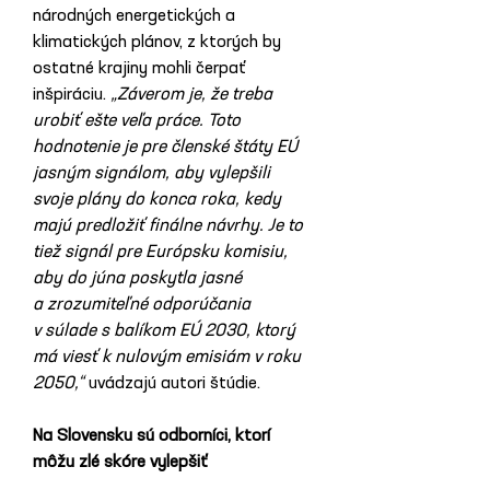
národných energetických a 
klimatických plánov, z ktorých by 
ostatné krajiny mohli čerpať 
inšpiráciu. 
„Záverom je, že treba 
urobiť ešte veľa práce. Toto 
hodnotenie je pre členské štáty EÚ 
jasným signálom, aby vylepšili 
svoje plány do konca roka, kedy 
majú predložiť finálne návrhy. Je to 
tiež signál pre Európsku komisiu, 
aby do júna poskytla jasné 
a zrozumiteľné odporúčania 
v súlade s balíkom EÚ 2030, ktorý 
má viesť k nulovým emisiám v roku 
2050,“
 uvádzajú autori štúdie.
Na Slovensku sú odborníci, ktorí 
môžu zlé skóre vylepšiť