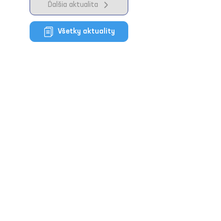
Ďalšia aktualita
Všetky aktuality
Slovenská klimatická iniciatíva
Občianske združenie
Račianska 1579/88B,
831 02 Bratislava – Nové Mesto