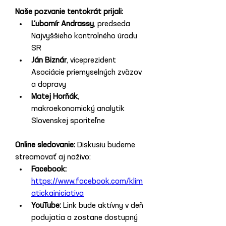
Naše pozvanie tentokrát prijali:
Ľubomír Andrassy
, predseda 
Najvyššieho kontrolného úradu 
SR
Ján Biznár
, viceprezident 
Asociácie priemyselných zväzov 
a dopravy
Matej Horňák
, 
makroekonomický analytik 
Slovenskej sporiteľne
Online sledovanie: 
Diskusiu budeme 
streamovať aj naživo:
Facebook:
https://www.facebook.com/klim
atickainiciativa
YouTube:
 Link bude aktívny v deň 
podujatia a zostane dostupný 