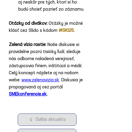
aj neskôr pre tých, ktorí si ho 
budú chcieť pozrieť zo záznamu.
Otázky od divákov: 
Otázky je možné 
klásť cez Slido s kódom 
#SKI25
. 
Zelená vízia rastie: 
Naše diskusie si 
pravidelne pozrú tisícky ľudí, sleduje 
nás odborne naladená verejnosť, 
zástupcovia firiem, inštitúcií a médií. 
Celý koncept nájdete aj na našom 
webe: 
www.zelenavizia.sk
. Diskusia je 
propagovaná aj cez portál 
SMEkonferencie.sk
.
Ďalšia aktualita