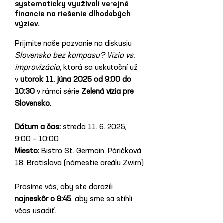
systematicky využívali verejné
financie na riešenie dlhodobých
výziev.
Prijmite naše pozvanie na diskusiu 
Slovensko bez kompasu? Vízia vs. 
improvizácia
, ktorá sa uskutoční už 
v 
utorok 11. júna 2025 od 9:00 do 
10:30
 v rámci série 
Zelená vízia pre 
Slovensko
.
Dátum a čas:
 streda 11. 6. 2025, 
9:00 – 10:00
Miesto:
 Bistro St. Germain, Páričková 
18, Bratislava (námestie areálu Zwirn)
Prosíme vás, aby ste dorazili 
najneskôr o 8:45
, aby sme sa stihli 
včas usadiť.