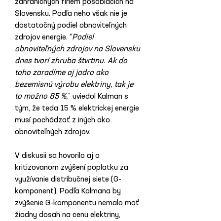
zahraničných firiem pôsobiacich na 
Slovensku. Podľa neho však nie je 
dostatočný podiel obnoviteľných 
zdrojov energie. “
Podiel 
obnoviteľných zdrojov na Slovensku 
dnes tvorí zhruba štvrtinu. Ak do 
toho zaradíme aj jadro ako 
bezemisnú výrobu elektriny, tak je 
to možno 85 %,
” uviedol Kalman s 
tým, že teda 15 % elektrickej energie 
musí pochádzať z iných ako 
obnoviteľných zdrojov.
V diskusii sa hovorilo aj o 
kritizovanom zvýšení poplatku za 
využívanie distribučnej siete (G-
komponent). Podľa Kalmana by 
zvýšenie G-komponentu nemalo mať 
žiadny dosah na cenu elektriny, 