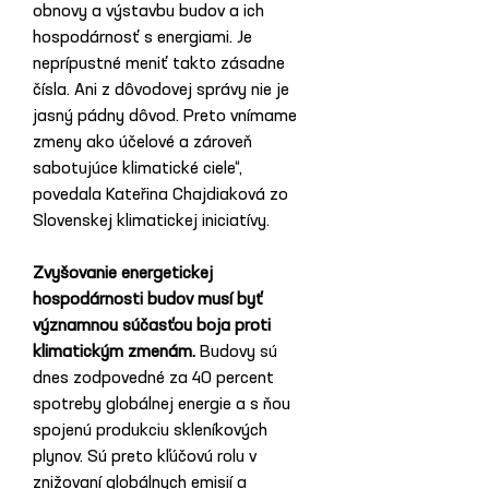
obnovy a výstavbu budov a ich 
hospodárnosť s energiami. Je 
neprípustné meniť takto zásadne 
čísla. Ani z dôvodovej správy nie je 
jasný pádny dôvod. Preto vnímame 
zmeny ako účelové a zároveň 
sabotujúce klimatické ciele“, 
povedala Kateřina Chajdiaková zo 
Slovenskej klimatickej iniciatívy.
Zvyšovanie energetickej 
hospodárnosti budov musí byť 
významnou súčasťou boja proti 
klimatickým zmenám. 
Budovy sú 
dnes zodpovedné za 40 percent 
spotreby globálnej energie a s ňou 
spojenú produkciu skleníkových 
plynov. Sú preto kľúčovú rolu v 
znižovaní globálnych emisií a 