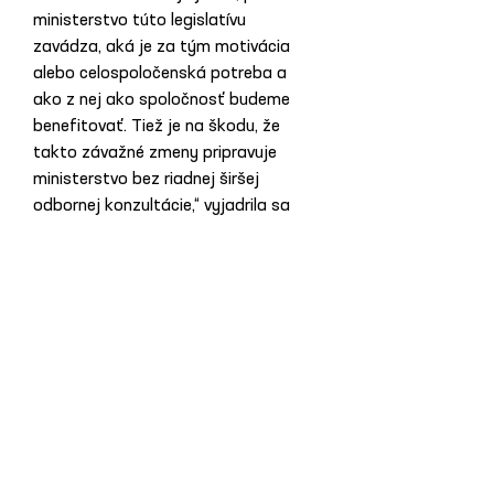
ministerstvo túto legislatívu 
zavádza, aká je za tým motivácia 
alebo celospoločenská potreba a 
ako z nej ako spoločnosť budeme 
benefitovať. Tiež je na škodu, že 
takto závažné zmeny pripravuje 
ministerstvo bez riadnej širšej 
odbornej konzultácie,“ vyjadrila sa 
Chajdiaková.
Foto: Pexels
Ďalšia aktualita