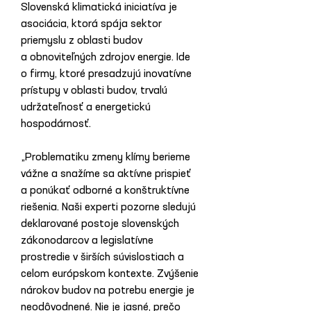
Slovenská klimatická iniciatíva je 
asociácia, ktorá spája sektor 
priemyslu z oblasti budov 
a obnoviteľných zdrojov energie. Ide 
o firmy, ktoré presadzujú inovatívne 
prístupy v oblasti budov, trvalú 
udržateľnosť a energetickú 
hospodárnosť.
„Problematiku zmeny klímy berieme 
vážne a snažíme sa aktívne prispieť 
a ponúkať odborné a konštruktívne  
riešenia. Naši experti pozorne sledujú 
deklarované postoje slovenských 
zákonodarcov a legislatívne 
prostredie v širších súvislostiach a 
celom európskom kontexte. Zvýšenie 
nárokov budov na potrebu energie je 
neodôvodnené. Nie je jasné, prečo 