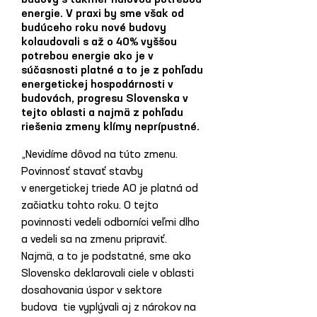
budovy s takmer nulovou potrebou
energie. V praxi by sme však od
budúceho roku nové budovy
kolaudovali s až o 40% vyššou
potrebou energie ako je v
súčasnosti platné a to je z pohľadu
energetickej hospodárnosti v
budovách, progresu Slovenska v
tejto oblasti a najmä z pohľadu
riešenia zmeny klímy neprípustné.
„Nevidíme dôvod na túto zmenu. 
Povinnosť stavať stavby 
v energetickej triede A0 je platná od 
začiatku tohto roku. O tejto 
povinnosti vedeli odborníci veľmi dlho 
a vedeli sa na zmenu pripraviť. 
Najmä, a to je podstatné, sme ako 
Slovensko deklarovali ciele v oblasti 
dosahovania úspor v sektore 
budova  tie vyplývali aj z nárokov na 