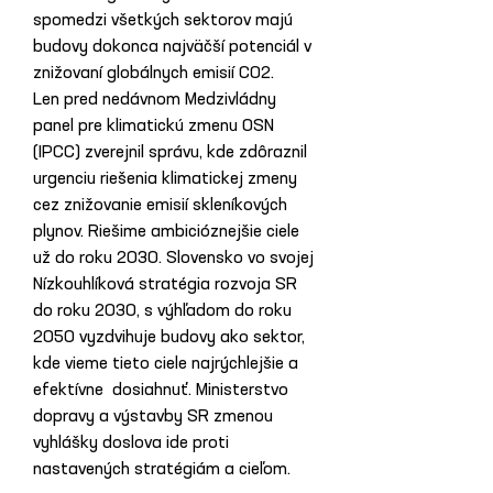
spomedzi všetkých sektorov majú 
budovy dokonca najväčší potenciál v 
znižovaní globálnych emisií CO2.
Len pred nedávnom Medzivládny 
panel pre klimatickú zmenu OSN 
(IPCC) zverejnil správu, kde zdôraznil 
urgenciu riešenia klimatickej zmeny 
cez znižovanie emisií skleníkových 
plynov. Riešime ambicióznejšie ciele 
už do roku 2030. Slovensko vo svojej 
Nízkouhlíková stratégia rozvoja SR 
do roku 2030, s výhľadom do roku 
2050 vyzdvihuje budovy ako sektor,  
kde vieme tieto ciele najrýchlejšie a 
efektívne  dosiahnuť. Ministerstvo 
dopravy a výstavby SR zmenou 
vyhlášky doslova ide proti 
nastavených stratégiám a cieľom.