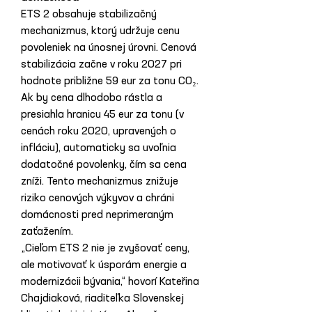
ETS 2 obsahuje stabilizačný 
mechanizmus, ktorý udržuje cenu 
povoleniek na únosnej úrovni. Cenová 
stabilizácia začne v roku 2027 pri 
hodnote približne 59 eur za tonu CO₂. 
Ak by cena dlhodobo rástla a 
presiahla hranicu 45 eur za tonu (v 
cenách roku 2020, upravených o 
infláciu), automaticky sa uvoľnia 
dodatočné povolenky, čím sa cena 
zníži. Tento mechanizmus znižuje 
riziko cenových výkyvov a chráni 
domácnosti pred neprimeraným 
zaťažením.
„Cieľom ETS 2 nie je zvyšovať ceny, 
ale motivovať k úsporám energie a 
modernizácii bývania,“ hovorí Kateřina 
Chajdiaková, riaditeľka Slovenskej 