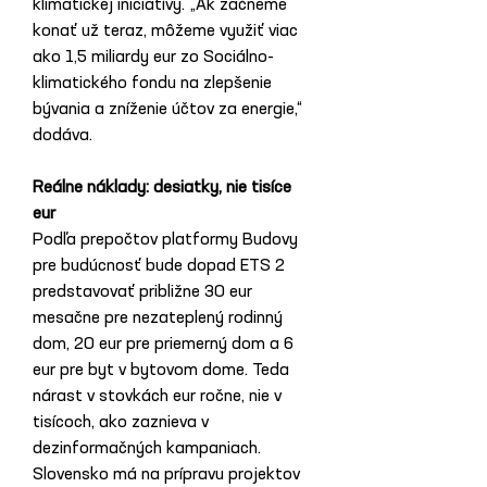
klimatickej iniciatívy. „Ak začneme 
konať už teraz, môžeme využiť viac 
ako 1,5 miliardy eur zo Sociálno-
klimatického fondu na zlepšenie 
bývania a zníženie účtov za energie,“ 
dodáva.
Reálne náklady: desiatky, nie tisíce 
eur
Podľa prepočtov platformy Budovy 
pre budúcnosť bude dopad ETS 2 
predstavovať približne 30 eur 
mesačne pre nezateplený rodinný 
dom, 20 eur pre priemerný dom a 6 
eur pre byt v bytovom dome. Teda 
nárast v stovkách eur ročne, nie v 
tisícoch, ako zaznieva v 
dezinformačných kampaniach.
Slovensko má na prípravu projektov 