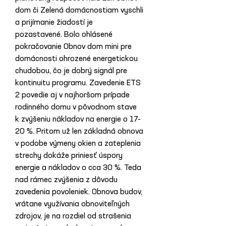
dom či Zelená domácnostiam vyschli 
a prijímanie žiadostí je 
pozastavené. Bolo ohlásené 
pokračovanie Obnov dom mini pre 
domácnosti ohrozené energetickou 
chudobou, čo je dobrý signál pre 
kontinuitu programu. Zavedenie ETS 
2 povedie aj v najhoršom prípade 
rodinného domu v pôvodnom stave 
k zvýšeniu nákladov na energie o 17-
20 %. Pritom už len základná obnova 
v podobe výmeny okien a zateplenia 
strechy dokáže priniesť úspory 
energie a nákladov o cca 30 %. Teda 
nad rámec zvýšenia z dôvodu 
zavedenia povoleniek. Obnova budov, 
vrátane využívania obnoviteľných 
zdrojov, je na rozdiel od strašenia 