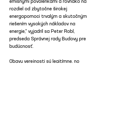
emisnými povolenkami a rovnako na 
rozdiel od zbytočne širokej 
energopomoci trvalým a skutočným 
riešením vysokých nákladov na 
energie,“ vyjadril sa Peter Robl, 
predseda Správnej rady Budovy pre 
budúcnosť.
Obavy verejnosti sú legitímne, no 
prehnané tvrdenia škodia racionálnej 
diskusii. Politici a inštitúcie by mali 
komunikovať fakty, pripraviť 
opatrenia na ochranu domácností a 
aktívne čerpať prostriedky zo 
Sociálno-klimatického fondu. ETS 2 
pri správnom zavedení nie je hrozbou, 
ale príležitosťou modernizovať 
bývanie, znížiť závislosť na fosílnych 
palivách a zabezpečiť aj spravodlivý 