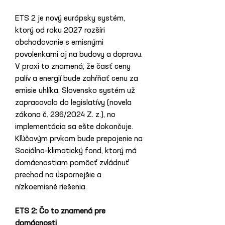
ETS 2 je nový európsky systém, 
ktorý od roku 2027 rozšíri 
obchodovanie s emisnými 
povolenkami aj na budovy a dopravu. 
V praxi to znamená, že časť ceny 
palív a energií bude zahŕňať cenu za 
emisie uhlíka. Slovensko systém už 
zapracovalo do legislatívy (novela 
zákona č. 236/2024 Z. z.), no 
implementácia sa ešte dokončuje. 
Kľúčovým prvkom bude prepojenie na 
Sociálno-klimatický fond, ktorý má 
domácnostiam pomôcť zvládnuť 
prechod na úspornejšie a 
nízkoemisné riešenia.
ETS 2: Čo to znamená pre 
domácnosti