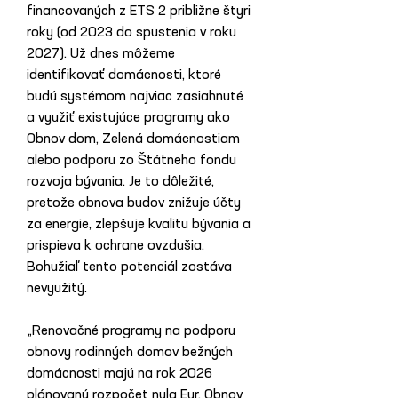
financovaných z ETS 2 približne štyri 
roky (od 2023 do spustenia v roku 
2027). Už dnes môžeme 
identifikovať domácnosti, ktoré 
budú systémom najviac zasiahnuté 
a využiť existujúce programy ako 
Obnov dom, Zelená domácnostiam 
alebo podporu zo Štátneho fondu 
rozvoja bývania. Je to dôležité, 
pretože obnova budov znižuje účty 
za energie, zlepšuje kvalitu bývania a 
prispieva k ochrane ovzdušia. 
Bohužiaľ tento potenciál zostáva 
nevyužitý.
„Renovačné programy na podporu 
obnovy rodinných domov bežných 
domácnosti majú na rok 2026 
plánovaný rozpočet nula Eur. Obnov 