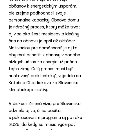
občanov k energetickým úsporám, 
ale zrejme podhodnotil svoje 
personálne kapacity. Obnova domu 
je náročný proces, ktorý môže trvať 
aj viac ako šesť mesiacov a ideálny 
čas na obnovu je apríl až október. 
Motiváciou pre domácnosť je aj to, 
aby mali benefit z obnovy v podobe 
nízkych účtov za energie už počas 
tejto zimy. Celý proces musí byť 
nastavený proklientsky“, vyjadrila sa 
Kateřina Chajdiaková zo Slovenskej 
klimatickej iniciatívy.
V diskusii Zelená vízia pre Slovensko 
odznelo aj to, či sa počíta 
s pokračovaním programu aj po roku 
2026, do kedy sa musia vyčerpať 