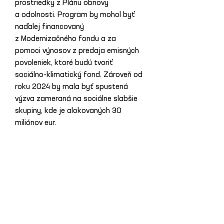
prostriedky z Plánu obnovy 
a odolnosti. Program by mohol byť 
naďalej financovaný 
z Modernizačného fondu a za 
pomoci výnosov z predaja emisných 
povoleniek, ktoré budú tvoriť 
sociálno-klimatický fond. Zároveň od 
roku 2024 by mala byť spustená 
výzva zameraná na sociálne slabšie 
skupiny, kde je alokovaných 30 
miliónov eur.
Celú diskusiu si môžete pozrieť tu: 
https://www.youtube.com/watch?
v=7cfDfmykaRA&ab_channel=SME