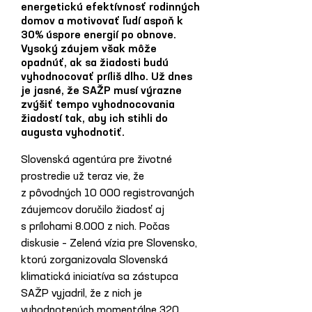
energetickú efektívnosť rodinných
domov a motivovať ľudí aspoň k
30% úspore energií po obnove.
Vysoký záujem však môže
opadnúť, ak sa žiadosti budú
vyhodnocovať príliš dlho. Už dnes
je jasné, že SAŽP musí výrazne
zvýšiť tempo vyhodnocovania
žiadostí tak, aby ich stihli do
augusta vyhodnotiť.
Slovenská agentúra pre životné 
prostredie už teraz vie, že 
z pôvodných 10 000 registrovaných 
záujemcov doručilo žiadosť aj 
s prílohami 8.000 z nich. Počas 
diskusie – Zelená vízia pre Slovensko, 
ktorú zorganizovala Slovenská 
klimatická iniciatíva sa zástupca 
SAŽP vyjadril, že z nich je 
vyhodnotených momentálne 320 