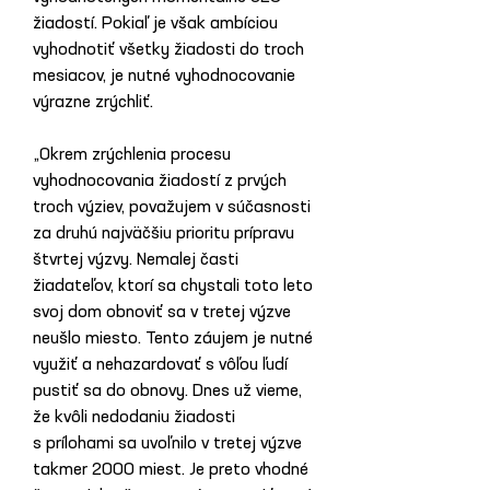
žiadostí. Pokiaľ je však ambíciou 
vyhodnotiť všetky žiadosti do troch 
mesiacov, je nutné vyhodnocovanie 
výrazne zrýchliť.
„Okrem zrýchlenia procesu 
vyhodnocovania žiadostí z prvých 
troch výziev, považujem v súčasnosti 
za druhú najväčšiu prioritu prípravu 
štvrtej výzvy. Nemalej časti 
žiadateľov, ktorí sa chystali toto leto 
svoj dom obnoviť sa v tretej výzve 
neušlo miesto. Tento záujem je nutné 
využiť a nehazardovať s vôľou ľudí 
pustiť sa do obnovy. Dnes už vieme, 
že kvôli nedodaniu žiadosti 
s prílohami sa uvoľnilo v tretej výzve 
takmer 2000 miest. Je preto vhodné 