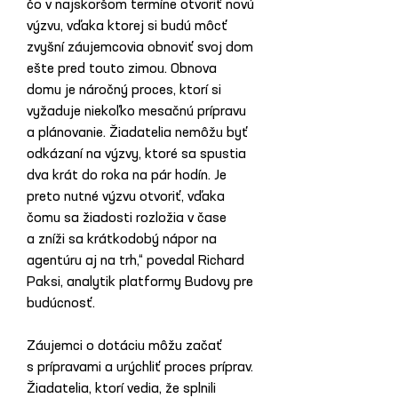
čo v najskoršom termíne otvoriť novú 
výzvu, vďaka ktorej si budú môcť 
zvyšní záujemcovia obnoviť svoj dom 
ešte pred touto zimou. Obnova 
domu je náročný proces, ktorí si 
vyžaduje niekoľko mesačnú prípravu 
a plánovanie. Žiadatelia nemôžu byť 
odkázaní na výzvy, ktoré sa spustia 
dva krát do roka na pár hodín. Je 
preto nutné výzvu otvoriť, vďaka 
čomu sa žiadosti rozložia v čase 
a zníži sa krátkodobý nápor na 
agentúru aj na trh,“ povedal Richard 
Paksi, analytik platformy Budovy pre 
budúcnosť.
Záujemci o dotáciu môžu začať 
s prípravami a urýchliť proces príprav. 
Žiadatelia, ktorí vedia, že splnili 