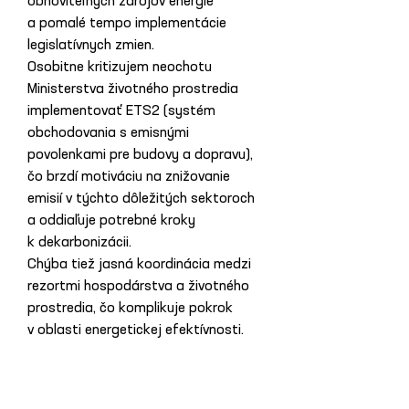
obnoviteľných zdrojov energie 
a pomalé tempo implementácie 
legislatívnych zmien.
Osobitne kritizujem neochotu 
Ministerstva životného prostredia 
implementovať ETS2 (systém 
obchodovania s emisnými 
povolenkami pre budovy a dopravu), 
čo brzdí motiváciu na znižovanie 
emisií v týchto dôležitých sektoroch 
a oddiaľuje potrebné kroky 
k dekarbonizácii.
Chýba tiež jasná koordinácia medzi 
rezortmi hospodárstva a životného 
prostredia, čo komplikuje pokrok 
v oblasti energetickej efektívnosti. 
Martin Ondko, predseda 