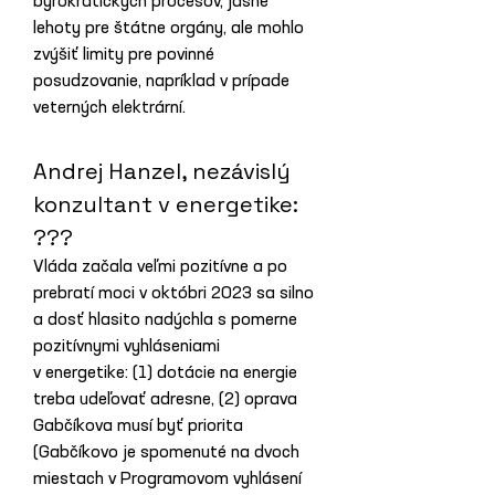
byrokratických procesov, jasné 
lehoty pre štátne orgány, ale mohlo 
zvýšiť limity pre povinné 
posudzovanie, napríklad v prípade 
veterných elektrární.
Andrej Hanzel, nezávislý 
konzultant v energetike: 
???
Vláda začala veľmi pozitívne a po 
prebratí moci v októbri 2023 sa silno 
a dosť hlasito nadýchla s pomerne 
pozitívnymi vyhláseniami 
v energetike: (1) dotácie na energie 
treba udeľovať adresne, (2) oprava 
Gabčíkova musí byť priorita 
(Gabčíkovo je spomenuté na dvoch 
miestach v Programovom vyhlásení 