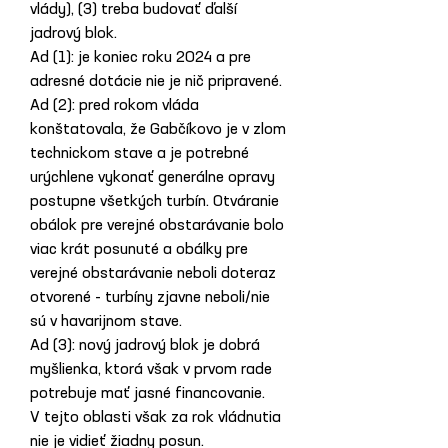
vlády), (3) treba budovať ďalší 
jadrový blok.
Ad (1): je koniec roku 2024 a pre 
adresné dotácie nie je nič pripravené. 
Ad (2): pred rokom vláda 
konštatovala, že Gabčíkovo je v zlom 
technickom stave a je potrebné 
urýchlene vykonať generálne opravy 
postupne všetkých turbín. Otváranie 
obálok pre verejné obstarávanie bolo 
viac krát posunuté a obálky pre 
verejné obstarávanie neboli doteraz 
otvorené - turbíny zjavne neboli/nie 
sú v havarijnom stave.
Ad (3): nový jadrový blok je dobrá 
myšlienka, ktorá však v prvom rade 
potrebuje mať jasné financovanie. 
V tejto oblasti však za rok vládnutia 
nie je vidieť žiadny posun. 