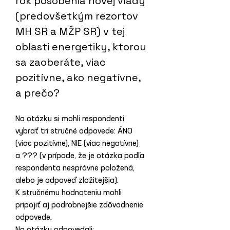
rok pôsobenia novej vlády 
(predovšetkým rezortov 
MH SR a MŽP SR) v tej 
oblasti energetiky, ktorou 
sa zaoberáte, viac 
pozitívne, ako negatívne, 
a prečo?
Na otázku si mohli respondenti 
vybrať tri stručné odpovede: ÁNO 
(viac pozitívne), NIE (viac negatívne) 
a ??? (v prípade, že je otázka podľa 
respondenta nesprávne položená, 
alebo je odpoveď zložitejšia). 
K stručnému hodnoteniu mohli 
pripojiť aj podrobnejšie zdôvodnenie 
odpovede.