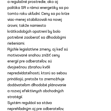
a regulačné prostredie, ako aj 
politika SR v rámci energetiky sa po 
tomto roku ukľudní. Ceny sa po kríze 
viac-menej stabilizovali na novej 
úrovni, takže namiesto 
krátkodobých opatrení by bolo 
potrebné zaoberať sa dlhodobými 
riešeniami.
Rýchle legislatívne zmeny, aj keď sú 
motivované snahou znížiť ceny 
energií pre odberateľov, sú 
dvojsečnou zbraňou kvôli 
nepredvídateľnosti, ktorú so sebou 
prinášajú, pretože to znemožňuje 
dodávateľom dlhodobé plánovanie 
a rozvoj efektívnych obchodných 
stratégií.
Systém regulácií sa stáva 
neprehľadným aj pre odberateľov, 