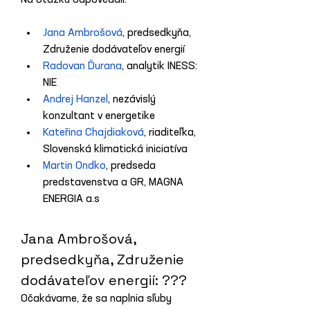
Na otázku odpovedali:
Jana Ambrošová
, predsedkyňa, 
Združenie dodávateľov energií
Radovan Ďurana
, analytik INESS: 
NIE
Andrej Hanzel
, nezávislý 
konzultant v energetike
Kateřina Chajdiaková
, riaditeľka, 
Slovenská klimatická iniciatíva
Martin Ondko
, predseda 
predstavenstva a GR, MAGNA 
ENERGIA a.s
Jana Ambrošová, 
predsedkyňa, Združenie 
dodávateľov energií: ???
Očakávame, že sa naplnia sľuby 