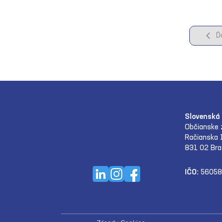
Ď
Slovenská 
Občianske 
Račianska 
831 02 Bra
IČO:
56058