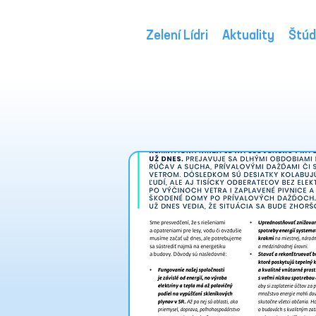
Zelení Lídri
Aktuality
Štúd