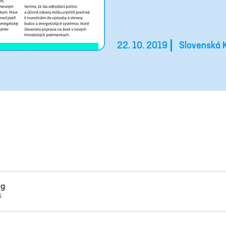
22. 10. 2019
Slovenská K
ng
B