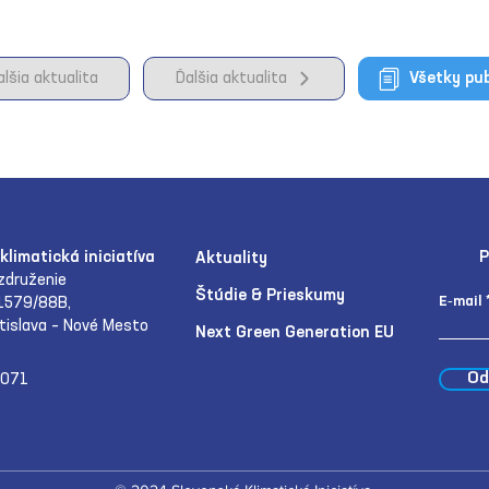
alšia aktualita
Ďalšia aktualita
Všetky pub
klimatická iniciatíva
P
Aktuality
združenie
Štúdie & Prieskumy
E‑mail
1579/88B,
tislava – Nové Mesto
Next Green Generation EU
Od
071