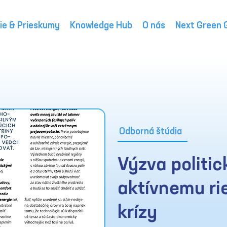
ie & Prieskumy
Knowledge Hub
O nás
Next Green 
Odborná štúdia
Výzva politic
aktívnemu ri
krízy