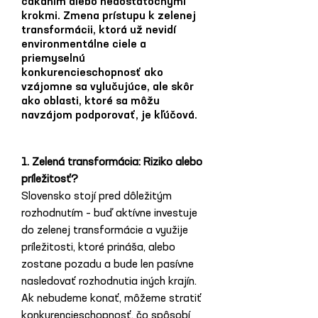
čakaním alebo nedostatočnými
krokmi. Zmena prístupu k zelenej
transformácii, ktorá už nevidí
environmentálne ciele a
priemyselnú
konkurencieschopnosť ako
vzájomne sa vylučujúce, ale skôr
ako oblasti, ktoré sa môžu
navzájom podporovať, je kľúčová.
1. Zelená transformácia: Riziko alebo 
príležitosť?
Slovensko stojí pred dôležitým 
rozhodnutím – buď aktívne investuje 
do zelenej transformácie a využije 
príležitosti, ktoré prináša, alebo 
zostane pozadu a bude len pasívne 
nasledovať rozhodnutia iných krajín. 
Ak nebudeme konať, môžeme stratiť 
konkurencieschopnosť, čo spôsobí 