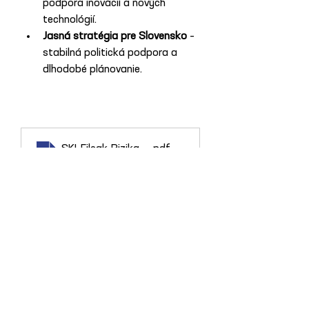
podpora inovácií a nových 
technológií.
Jasná stratégia pre Slovensko
 – 
stabilná politická podpora a 
dlhodobé plánovanie.
SKI-Filcak-Rizika-zaostavania-studia-A4-final
.pdf
Stiahnuť PDF • 1.50MB
Ďalšia aktualita