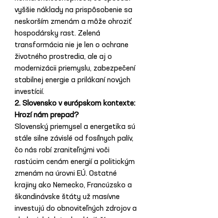
vyššie náklady na prispôsobenie sa 
neskorším zmenám a môže ohroziť 
hospodársky rast. Zelená 
transformácia nie je len o ochrane 
životného prostredia, ale aj o 
modernizácii priemyslu, zabezpečení 
stabilnej energie a prilákaní nových 
investícií.
2. Slovensko v európskom kontexte: 
Hrozí nám prepad?
Slovenský priemysel a energetika sú 
stále silne závislé od fosílnych palív, 
čo nás robí zraniteľnými voči 
rastúcim cenám energií a politickým 
zmenám na úrovni EÚ. Ostatné 
krajiny ako Nemecko, Francúzsko a 
škandinávske štáty už masívne 
investujú do obnoviteľných zdrojov a 