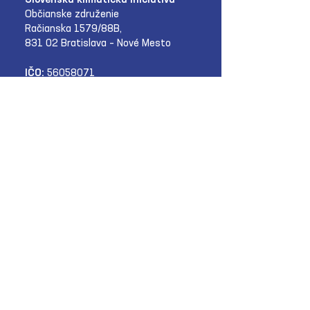
Slovenská klimatická iniciatíva
Občianske združenie
Račianska 1579/88B,
831 02 Bratislava – Nové Mesto
IČO:
56058071
Prihláste sa k odberu SKI
Newsletteru:
E‑mail
Odoslať