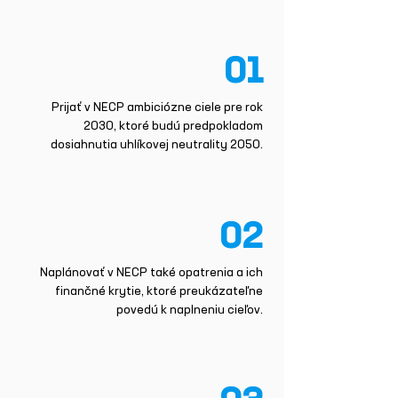
01
Prijať v NECP ambiciózne ciele pre rok
2030, ktoré budú predpokladom
dosiahnutia uhlíkovej neutrality 2050.
02
Naplánovať v NECP také opatrenia a ich
finančné krytie, ktoré preukázateľne
povedú k naplneniu cieľov.