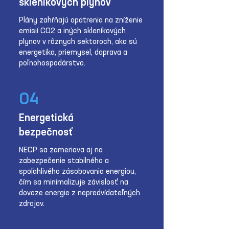
skleníkových plynov
Plány zahŕňajú opatrenia na zníženie
emisií CO2 a iných skleníkových
plynov v rôznych sektoroch, ako sú
energetika, priemysel, doprava a
poľnohospodárstvo.
04
Energetická
bezpečnosť
NECP sa zameriava aj na
zabezpečenie stabilného a
spoľahlivého zásobovania energiou,
čím sa minimalizuje závislosť na
dovoze energie z nepredvídateľných
zdrojov.