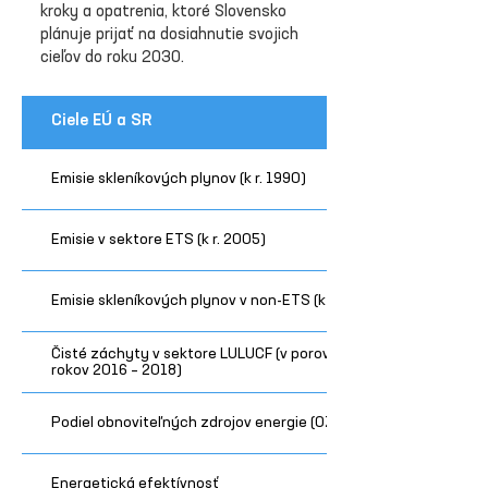
kroky a opatrenia, ktoré Slovensko
plánuje prijať na dosiahnutie svojich
cieľov do roku 2030.
Ciele EÚ a SR
Emisie skleníkových plynov (k r. 1990)
Emisie v sektore ETS (k r. 2005)
Emisie skleníkových plynov v non-ETS (k r. 2005)
Čisté záchyty v sektore LULUCF (v porovnaní s priemerom
rokov 2016 – 2018)
Podiel obnoviteľných zdrojov energie (OZE)
Energetická efektívnosť