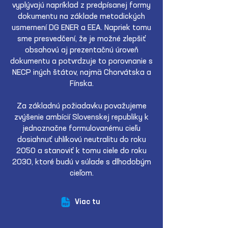
vyplývajú napríklad z predpísanej formy
dokumentu na základe metodických
usmernení DG ENER a EEA. Napriek tomu
sme presvedčení, že je možné zlepšiť
obsahovú aj prezentačnú úroveň
dokumentu a potvrdzuje to porovnanie s
NECP iných štátov, najmä Chorvátska a
Fínska.
Za základnú požiadavku považujeme
zvýšenie ambícií Slovenskej republiky k
jednoznačne formulovanému cieľu
dosiahnuť uhlíkovú neutralitu do roku
2050 a stanoviť k tomu ciele do roku
2030, ktoré budú v súlade s dlhodobým
cieľom.
Viac tu