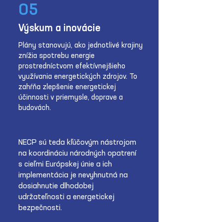
05
Výskum a inovácie
Plány stanovujú, ako jednotlivé krajiny
znížia spotrebu energie
prostredníctvom efektívnejšieho
využívania energetických zdrojov. To
zahŕňa zlepšenie energetickej
účinnosti v priemysle, doprave a
budovách.
NECP sú teda kľúčovým nástrojom
na koordináciu národných opatrení
s cieľmi Európskej únie a ich
implementácia je nevyhnutná na
dosiahnutie dlhodobej
udržateľnosti a energetickej
bezpečnosti.