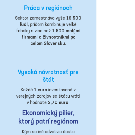
Práca v regiónoch
Sektor zamestnáva vyše
16 500
ľudí,
pričom kombinuje veľké
fabriky s viac než
1 500 malými
firmami a živnostníkmi po
celom Slovensku.
Vysoká návratnosť pre
štát
Každé
1 euro
investované z
verejných zdrojov sa štátu vráti
v hodnote
2,70 eura.
Ekonomický pilier,
ktorý patrí regiónom
Kým sa iné odvetvia často