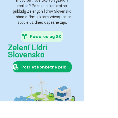
motorom.
Ale ako to vyzerá v
realite? Pozrite si konkrétne
príklady Zelených lídrov Slovenska
– obce a firmy, ktoré závery tejto
štúdie už dnes úspešne žijú.
Powered by SKI
Zelení Lídri
Slovenska
Pozrieť konkétne príbehy