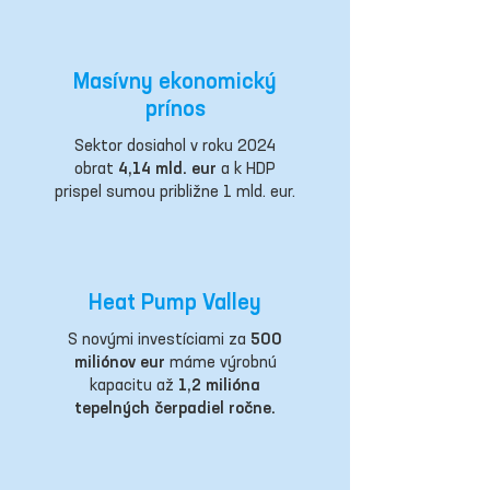
Masívny ekonomický
prínos
Sektor dosiahol v roku 2024
obrat
4,14 mld. eur
a k HDP
prispel sumou približne 1 mld. eur.
Heat Pump Valley
S novými investíciami za
500
miliónov eur
máme výrobnú
kapacitu až
1,2 milióna
tepelných čerpadiel ročne.