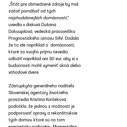
„Štát pre obmedzené zdroje by mal 
začať pomáhať od tých 
najchudobnejších domácností,“ 
uviedla v diskusii Dušana 
Dokoupilová, vedecká pracovníčka 
Prognostického ústavu SAV. Dodala 
že to ide napríklad o  domácnosti, 
ktoré zo svojho príjmu nevedia 
odložiť napríklad ani 30 eur, aby si v 
budúcnosti mohli vymeniť okná alebo 
vchodové dvere.
Zástupkyňa generálneho riaditeľa 
Slovenskej agentúry životného 
prostredia Kristína Korčeková 
podotkla, že jednou z možností je 
podporovať opravy a rekonštrukcie 
tých domov, ktoré sú na tom 