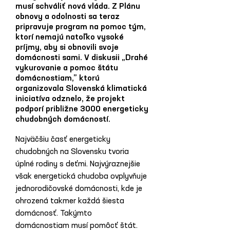
musí schváliť nová vláda. Z Plánu
obnovy a odolnosti sa teraz
pripravuje program na pomoc tým,
ktorí nemajú natoľko vysoké
príjmy, aby si obnovili svoje
domácnosti sami. V diskusii „Drahé
vykurovanie a pomoc štátu
domácnostiam,” ktorú
organizovala Slovenská klimatická
iniciatíva odznelo, že projekt
podporí približne 3000 energeticky
chudobných domácností.
Najväčšiu časť energeticky 
chudobných na Slovensku tvoria 
úplné rodiny s deťmi. Najvýraznejšie 
však energetická chudoba ovplyvňuje 
jednorodičovské domácnosti, kde je 
ohrozená takmer každá šiesta 
domácnosť. Takýmto 
domácnostiam musí pomôcť štát. 