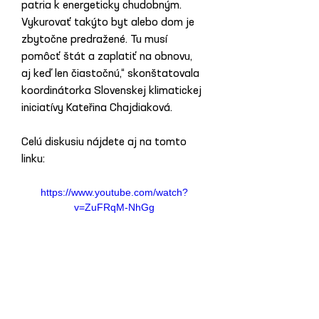
patria k energeticky chudobným. 
Vykurovať takýto byt alebo dom je 
zbytočne predražené. Tu musí 
pomôcť štát a zaplatiť na obnovu, 
aj keď len čiastočnú,“ skonštatovala 
koordinátorka Slovenskej klimatickej 
iniciatívy Kateřina Chajdiaková.
Celú diskusiu nájdete aj na tomto 
linku:
https://www.youtube.com/watch?
v=ZuFRqM-NhGg