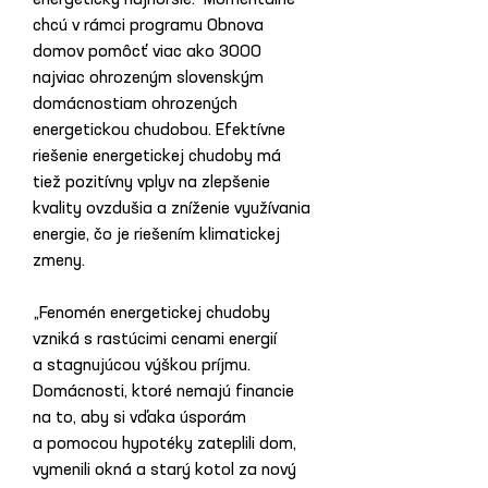
energeticky najhoršie.  Momentálne 
chcú v rámci programu Obnova 
domov pomôcť viac ako 3000 
najviac ohrozeným slovenským 
domácnostiam ohrozených 
energetickou chudobou. Efektívne 
riešenie energetickej chudoby má 
tiež pozitívny vplyv na zlepšenie 
kvality ovzdušia a zníženie využívania 
energie, čo je riešením klimatickej 
zmeny.
„Fenomén energetickej chudoby 
vzniká s rastúcimi cenami energií 
a stagnujúcou výškou príjmu. 
Domácnosti, ktoré nemajú financie 
na to, aby si vďaka úsporám 
a pomocou hypotéky zateplili dom, 
vymenili okná a starý kotol za nový 