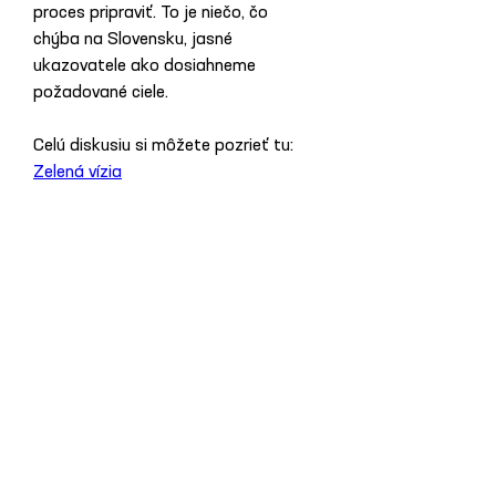
proces pripraviť. To je niečo, čo 
chýba na Slovensku, jasné 
ukazovatele ako dosiahneme 
požadované ciele.  
Celú diskusiu si môžete pozrieť tu: 
Zelená vízia
Previous News
Next News