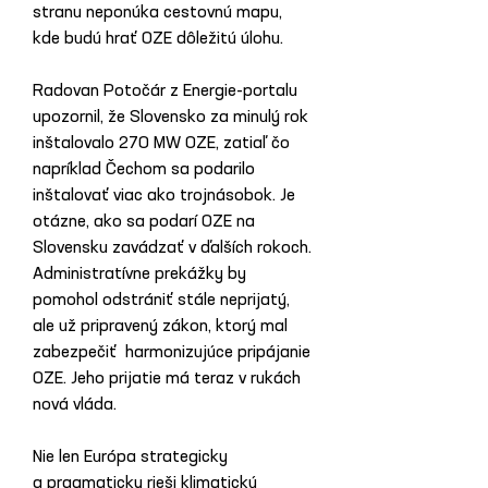
stranu neponúka cestovnú mapu, 
kde budú hrať OZE dôležitú úlohu.  
Radovan Potočár z Energie-portalu 
upozornil, že Slovensko za minulý rok 
inštalovalo 270 MW OZE, zatiaľ čo 
napríklad Čechom sa podarilo 
inštalovať viac ako trojnásobok. Je 
otázne, ako sa podarí OZE na 
Slovensku zavádzať v ďalších rokoch. 
Administratívne prekážky by 
pomohol odstrániť stále neprijatý, 
ale už pripravený zákon, ktorý mal 
zabezpečiť  harmonizujúce pripájanie 
OZE. Jeho prijatie má teraz v rukách 
nová vláda.
Nie len Európa strategicky 
a pragmaticky rieši klimatickú 