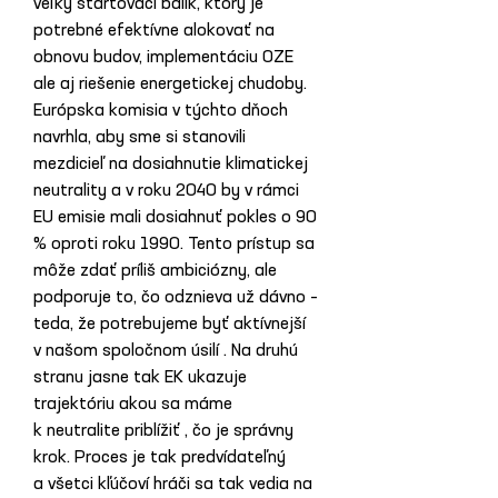
veľký štartovací balík, ktorý je 
potrebné efektívne alokovať na 
obnovu budov, implementáciu OZE 
ale aj riešenie energetickej chudoby.
Európska komisia v týchto dňoch 
navrhla, aby sme si stanovili 
mezdicieľ na dosiahnutie klimatickej 
neutrality a v roku 2040 by v rámci 
EU emisie mali dosiahnuť pokles o 90 
% oproti roku 1990. Tento prístup sa 
môže zdať príliš ambiciózny, ale 
podporuje to, čo odznieva už dávno – 
teda, že potrebujeme byť aktívnejší 
v našom spoločnom úsilí . Na druhú 
stranu jasne tak EK ukazuje 
trajektóriu akou sa máme 
k neutralite priblížiť , čo je správny 
krok. Proces je tak predvídateľný 
a všetci kľúčoví hráči sa tak vedia na 