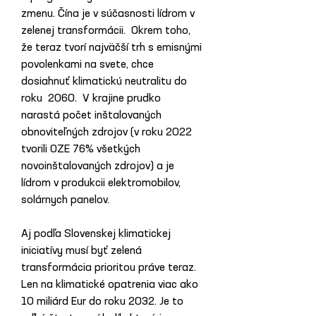
zmenu. Čína je v súčasnosti lídrom v 
zelenej transformácii.  Okrem toho, 
že teraz tvorí najväčší trh s emisnými 
povolenkami na svete, chce 
dosiahnuť klimatickú neutralitu do 
roku  2060.  V krajine prudko 
narastá počet inštalovaných 
obnoviteľných zdrojov (v roku 2022 
tvorili OZE 76% všetkých 
novoinštalovaných zdrojov) a je 
lídrom v produkcii elektromobilov, 
solárnych panelov.
Aj podľa Slovenskej klimatickej 
iniciatívy musí byť zelená 
transformácia prioritou práve teraz. 
Len na klimatické opatrenia viac ako 
10 miliárd Eur do roku 2032. Je to 