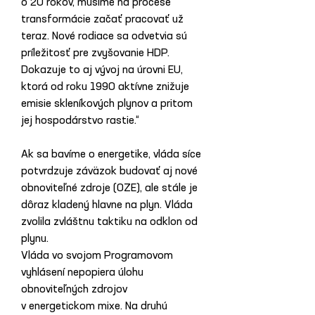
o 20 rokov, musíme na procese 
transformácie začať pracovať už 
teraz. Nové rodiace sa odvetvia sú 
príležitosť pre zvyšovanie HDP. 
Dokazuje to aj vývoj na úrovni EU, 
ktorá od roku 1990 aktívne znižuje 
emisie skleníkových plynov a pritom 
jej hospodárstvo rastie.“
Ak sa bavíme o energetike, vláda síce 
potvrdzuje záväzok budovať aj nové 
obnoviteľné zdroje (OZE), ale stále je 
dôraz kladený hlavne na plyn. Vláda 
zvolila zvláštnu taktiku na odklon od 
plynu.
Vláda vo svojom Programovom 
vyhlásení nepopiera úlohu 
obnoviteľných zdrojov 
v energetickom mixe. Na druhú 