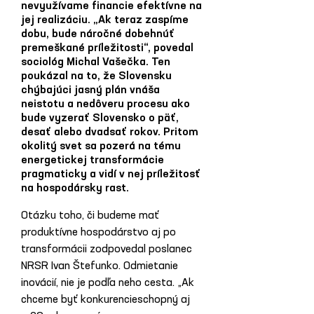
nevyužívame financie efektívne na
jej realizáciu. „Ak teraz zaspíme
dobu, bude náročné dobehnúť
premeškané príležitosti“, povedal
sociológ Michal Vašečka. Ten
poukázal na to, že Slovensku
chýbajúci jasný plán vnáša
neistotu a nedôveru procesu ako
bude vyzerať Slovensko o päť,
desať alebo dvadsať rokov. Pritom
okolitý svet sa pozerá na tému
energetickej transformácie
pragmaticky a vidí v nej príležitosť
na hospodársky rast.
Otázku toho, či budeme mať 
produktívne hospodárstvo aj po 
transformácii zodpovedal poslanec 
NRSR Ivan Štefunko. Odmietanie 
inovácií, nie je podľa neho cesta. „Ak 
chceme byť konkurencieschopný aj 