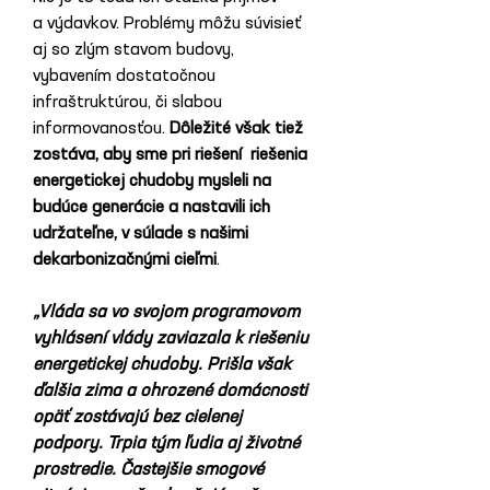
a výdavkov. Problémy môžu súvisieť 
aj so zlým stavom budovy, 
vybavením dostatočnou 
infraštruktúrou, či slabou 
informovanosťou. 
Dôležité však tiež 
zostáva, aby sme pri riešení  riešenia 
energetickej chudoby mysleli na 
budúce generácie a nastavili ich 
udržateľne, v súlade s našimi 
dekarbonizačnými cieľmi
.
„Vláda sa vo svojom programovom 
vyhlásení vlády zaviazala k riešeniu 
energetickej chudoby. Prišla však 
ďalšia zima a ohrozené domácnosti 
opäť zostávajú bez cielenej 
podpory. Trpia tým ľudia aj životné 
prostredie. Častejšie smogové 