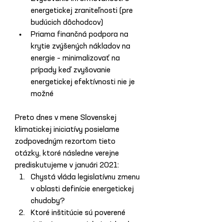
energetickej zraniteľnosti (pre 
budúcich dôchodcov)
Priama finančná podpora na 
krytie zvýšených nákladov na 
energie – minimalizovať na 
prípady keď zvyšovanie 
energetickej efektívnosti nie je 
možné
Preto dnes v mene Slovenskej 
klimatickej iniciatívy posielame 
zodpovedným rezortom tieto 
otázky, ktoré následne verejne 
prediskutujeme v januári 2021:
Chystá vláda legislatívnu zmenu 
v oblasti definície energetickej 
chudoby?
Ktoré inštitúcie sú poverené 