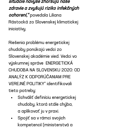
situácie navyše zhoršujú naše 
zdravie a zvyšujú riziko infekčných 
ochorení,“
 povedala Liliana 
Rástocká zo Slovenskej klimatickej 
iniciatívy.
Riešenia problému energetickej 
chudoby ponúkajú vedci zo 
Slovenskej akadémie vied. Vedci vo 
výskumnej správe  ENERGETICKÁ 
CHUDOBA NA SLOVENSKU 2020: OD 
ANALÝZ K ODPORÚČANIAM PRE 
VEREJNÉ POLITIKY“ identifikovali 
tieto potreby:
Schváliť definíciu energetickej 
chudoby, ktorá stále chýba, 
a aplikovať ju v praxi.
Spojiť sa v rámci svojich 
kompetencií (ministerstvá a 