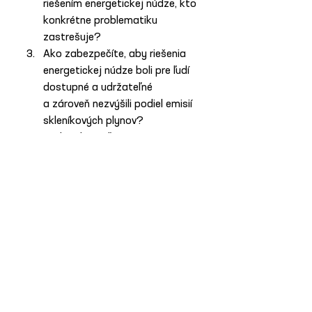
riešením energetickej núdze, kto 
konkrétne problematiku 
zastrešuje?
Ako zabezpečíte, aby riešenia 
energetickej núdze boli pre ľudí 
dostupné a udržateľné 
a zároveň nezvýšili podiel emisií 
skleníkových plynov?
Budú udržateľné riešenia 
energetickej chudoby 
financované z Národného plánu 
obnovy a európskych zdrojov?
Foto: Pexels
Previous News