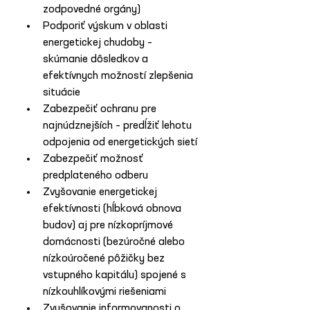
zodpovedné orgány)
Podporiť výskum v oblasti 
energetickej chudoby – 
skúmanie dôsledkov a 
efektívnych možností zlepšenia 
situácie
Zabezpečiť ochranu pre 
najnúdznejších – predĺžiť lehotu 
odpojenia od energetických sietí
Zabezpečiť možnosť 
predplateného odberu
Zvyšovanie energetickej 
efektívnosti (hĺbková obnova 
budov) aj pre nízkopríjmové 
domácnosti (bezúročné alebo 
nízkoúročené pôžičky bez 
vstupného kapitálu) spojené s 
nízkouhlíkovými riešeniami
Zvyšovanie informovanosti o 