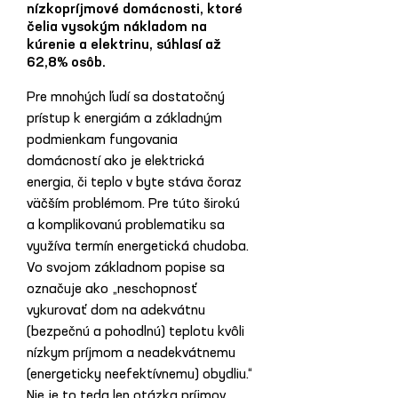
nízkopríjmové domácnosti, ktoré
čelia vysokým nákladom na
kúrenie a elektrinu, súhlasí až
62,8% osôb.
Pre mnohých ľudí sa dostatočný 
prístup k energiám a základným 
podmienkam fungovania 
domácností ako je elektrická 
energia, či teplo v byte stáva čoraz 
väčším problémom. Pre túto širokú 
a komplikovanú problematiku sa 
využíva termín energetická chudoba. 
Vo svojom základnom popise sa 
označuje ako „neschopnosť 
vykurovať dom na adekvátnu 
(bezpečnú a pohodlnú) teplotu kvôli 
nízkym príjmom a neadekvátnemu 
(energeticky neefektívnemu) obydliu.“ 
Nie je to teda len otázka príjmov 