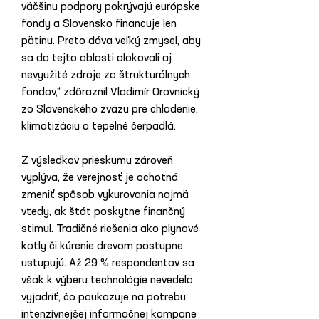
väčšinu podpory pokrývajú európske 
fondy a Slovensko financuje len 
pätinu. Preto dáva veľký zmysel, aby 
sa do tejto oblasti alokovali aj 
nevyužité zdroje zo štrukturálnych 
fondov,“ zdôraznil Vladimír Orovnický 
zo Slovenského zväzu pre chladenie, 
klimatizáciu a tepelné čerpadlá.
Z výsledkov prieskumu zároveň 
vyplýva, že verejnosť je ochotná 
zmeniť spôsob vykurovania najmä 
vtedy, ak štát poskytne finančný 
stimul. Tradičné riešenia ako plynové 
kotly či kúrenie drevom postupne 
ustupujú. Až 29 % respondentov sa 
však k výberu technológie nevedelo 
vyjadriť, čo poukazuje na potrebu 
intenzívnejšej informačnej kampane 