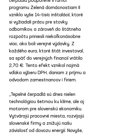
čerpadlá podporené v rámci 
programu Zelená domácnostiam II 
vzniklo vyše 14-tisíc inštalácií, ktoré 
si vyžiadali prácu pre stovky 
odborníkov, a zároveň do štátneho 
rozpočtu priniesli niekoľkonásobne 
viac, ako boli verejné výdavky. Z 
každého eura, ktoré štát investoval, 
sa späť do verejných financií vrátilo 
2,70 €. Tento efekt vznikol najmä 
vďaka výberu DPH, daniam z príjmu a 
odvodom zamestnancov i firiem.
„Tepelné čerpadlá sú dnes nielen 
technológiou šetrnou ku klíme, ale aj 
motorom pre slovenskú ekonomiku. 
Vytvárajú pracovné miesta, rozvíjajú 
slovenské firmy a znižujú našu 
závislosť od dovozu energií. Navyše, 