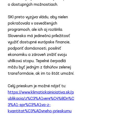
o dostupných možnostiach.
SKI preto vyzýva vládu, aby nielen 
pokračovala v osvedčených 
programoch, ale ich aj rozšírila. 
Slovensko má jedinečnú príležitosť 
využiť dostupné európske financie, 
podporiť domácnosti, posilniť 
ekonomiku a zároveň znížiť svoju 
uhlíkovú stopu. Tepelné čerpadlá 
môžu byť jedným z ťahúňov zelenej 
transformácie, ak im to štát umožní.
Celý prieskum je možné nájsť tu: 
https://www.klimatickainiciativa.sk/p
ublikacia/z%C3%A1vere%C4%8Dn%C
3%A1-spr%C3%A1va-z-
kvantitat%C3%ADvneho-prieskumu