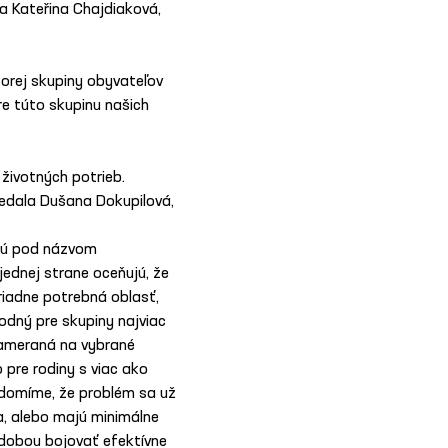
 Kateřina Chajdiaková, 
orej skupiny obyvateľov 
re túto skupinu našich 
životných potrieb. 
edala Dušana Dokupilová, 
orú pod názvom 
jednej strane oceňujú, že 
iadne potrebná oblasť, 
odný pre skupiny najviac 
zameraná na vybrané 
pre rodiny s viac ako 
edomíme, že problém sa už 
a, alebo majú minimálne 
udobou bojovať efektívne 