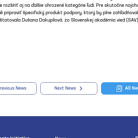
ozšíriť aj na ďalšie ohrozené kategórie ľudí. Pre skutočne najch
i pripraviť špecifický produkt podpory, ktorý by plne zohľadňoval
onštatovala Dušana Dokupilová, zo Slovenskej akadémia vied (SAV)
revious News
Next News
All N