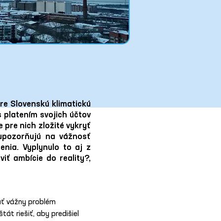
re Slovenskú klimatickú
s platením svojich účtov
pre nich zložité vykryť
 upozorňujú na vážnosť
nia. Vyplynulo to aj z
iť ambície do reality?,
ať vážny problém 
át riešiť, aby predišiel 