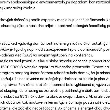
 širším spoločenským a environmentálnym dopadom, konštatovala
 klimatickej koalície.
ových riešení by podľa expertov mohlo byť jasné definovanie, kt
 chudoby týka a následné prijatie opatrení cielených špecificky p
 stav, keď výdavky domácnosti na energie idú na úkor ostatných 
vkov je typicky napríklad zabezpečenie tepla v domácnosti,“ pov
kadémia vied (SAV) vo svojom vystúpení na konferencii.
súvislosti analyzovali aj silné a slabé stránky dotačnej pomoci kt
a 15.10.2022 Slovenská agentúra životného prostredia. Experti na 
program podpory úspor formou rekonštrukcie domov, čo je mimor
ozorňujú, že nastavením dotačných podmienok stále nie je plne vh
Je správne, že v rámci dotačnej pomoci bola vyhlásená aj výzva 
é skupiny. Ide o rodiny so zdravotne postihnutým dieťaťom alebo 
žu získať až 95% nákladov na obnovu svojich domov. Ak si ale uv
ch občanov, tak nastavenie len na tých, čo majú postihnuté dieť
e správne, ale zďaleka nedostatočné. Ak chceme s energetickou ch