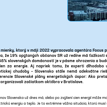
 mienky, ktorý v máji 2022 vypracovala agentúra Focus p
lýva, že 19% opýtaných občanov SR už reálne má ťažkosti 
 45% slovenských domácností je v pásme ohrozenia a bude 
ien za energie. Aj napriek tomu, že experti dlhodobo
etickej chudoby – Slovensko stále nemá adekvátne rieše
erencie Slovenské plány energetických úspor: Ako pretav
zorganizovali začiatkom októbra v Bratislave.
anov Slovenska už dnes má, alebo po zvýšení cien energií môže m
trickú energiu a teplo. Je to extrémne vážna situácia, ktorú musí št