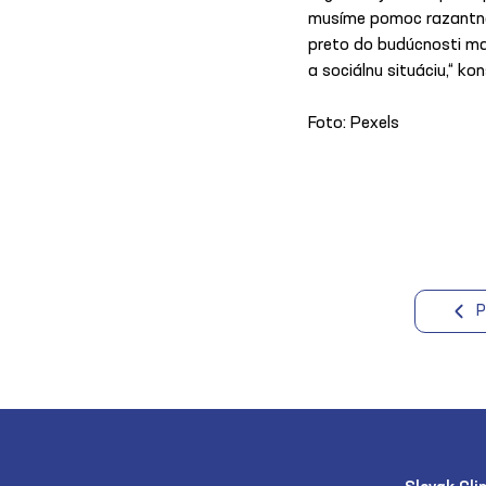
musíme pomoc razantne r
preto do budúcnosti mal
a sociálnu situáciu,“ k
Foto: Pexels
P