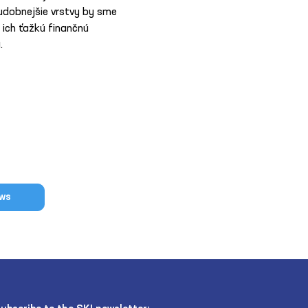
udobnejšie vrstvy by sme 
 ich ťažkú finančnú 
.
ews