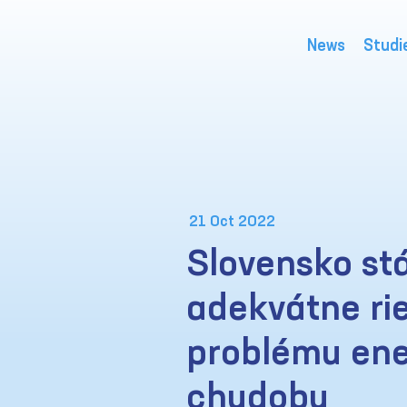
News
Studi
21 Oct 2022
Slovensko st
adekvátne ri
problému ene
chudoby