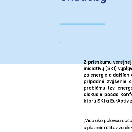
Z prieskumu verejnej
iniciatívy (SKI) vyp
za energie a ďalších
prípadné zvýšenie c
problému tzv. energ
diskusie počas konf
ktorú SKI a EurActiv 
„Viac ako polovica obč
s platením účtov za elek