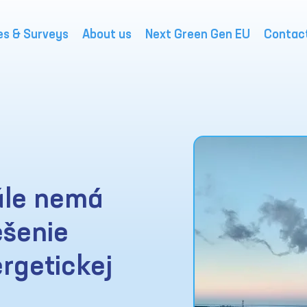
es & Surveys
About us
Next Green Gen EU
Contac
ále nemá
ešenie
rgetickej