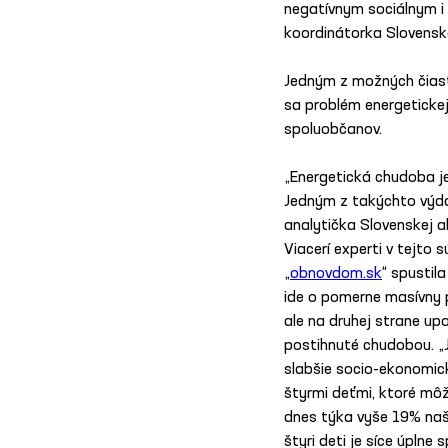
negatívnym sociálnym i
koordinátorka Slovenskej
Jedným z možných čiastk
sa problém energetickej
spoluobčanov.
„Energetická chudoba je
Jedným z takýchto výda
analytička Slovenskej a
Viacerí experti v tejto 
„
obnovdom.sk
“ spustil
ide o pomerne masívny 
ale na druhej strane up
postihnuté chudobou. „
slabšie socio-ekonomick
štyrmi deťmi, ktoré mô
dnes týka vyše 19% naši
štyri deti je síce úpln