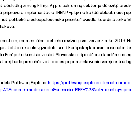
dôsledky zmeny klímy. Aj pre súkromný sektor je dôležitý predví
 príprava a implementácia  INEKP vplyv na každú oblasť našej sp
ať politickú a celospoločenskú prioritu,“ uviedla koordinátorka Sl
diaková.
mentom, momentálne prebieha revízia prvej verzie z roku 2019. N
júni tohto roku ale vyžiadalo si od Európskej komisie posunutie t
a Európska komisia zaslať Slovensku odporúčania k celému ener
 ktorej bude predchádzať proces pripomienkovania verejnosťou b
odelu Pathway Explorer 
https://pathwaysexplorer.climact.com/
ry=AT&source=modelsource&scenario=REF+%28Not+country+spec