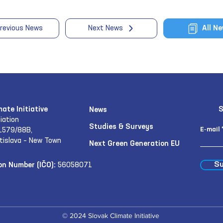
revious News
Next News
All N
mate Initiative
S
News
iation
Studies & Surveys
E‑mail
1579/88B,
tislava – New Town
Next Green Generation EU
Su
on Number (IČO):
56058071
© 2024 Slovak Climate Initiative