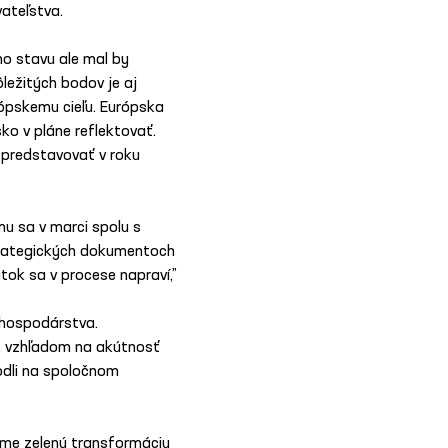
ateľstva.
o stavu ale mal by 
ležitých bodov je aj 
rópskemu cieľu. Európska 
ko v pláne reflektovať. 
 predstavovať v roku 
mu sa v marci spolu s 
strategických dokumentoch 
tok sa v procese napraví,” 
 hospodárstva. 
i, vzhľadom na akútnosť 
odli na spoločnom 
eme zelenú transformáciu 