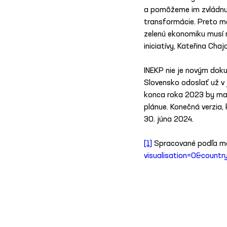
a pomôžeme im zvládnuť 
transformácie. Preto má
zelenú ekonomiku musí m
iniciatívy, Kateřina Chaj
INEKP nie je novým doku
Slovensko odoslať už v 
konca roka 2023 by mal
plánue. Konečná verzia,
3O. júna 2024.
[1]
 Spracované podľa m
visualisation=0&count