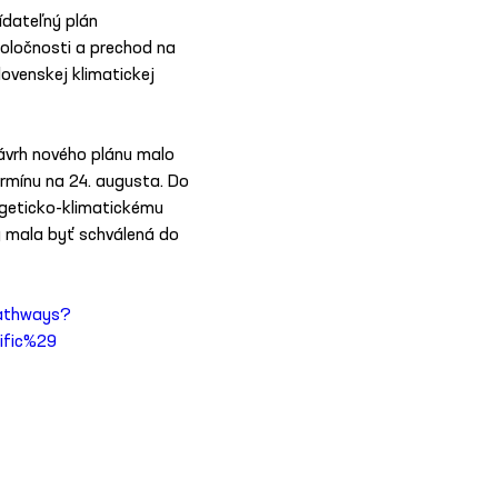
dateľný plán 
oločnosti a prechod na 
ovenskej klimatickej 
ávrh nového plánu malo 
ermínu na 24. augusta. Do 
geticko-klimatickému 
y mala byť schválená do 
pathways?
ific%29