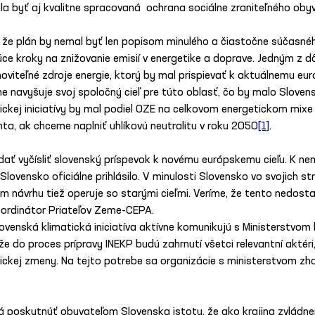
a byť aj kvalitne spracovaná  ochrana sociálne zraniteľného obyv
 že plán by nemal byť len popisom minulého a čiastočne súčasnéh
ce kroky na znižovanie emisií v energetike a doprave. Jedným z dô
noviteľné zdroje energie, ktorý by mal prispievať k aktuálnemu eu
 navyšuje svoj spoločný cieľ pre túto oblasť, čo by malo Slovens
ickej iniciatívy by mal podiel OZE na celkovom energetickom mixe
a, ak chceme naplniť uhlíkovú neutralitu v roku 2050
[1]
.
 dať vyčísliť slovenský príspevok k novému európskemu cieľu. K ne
Slovensko oficiálne prihlásilo. V minulosti Slovensko vo svojich 
 návrhu tiež operuje so starými cieľmi. Veríme, že tento nedosta
 koordinátor Priateľov Zeme-CEPA.
Slovenská klimatická iniciatíva aktívne komunikujú s Ministerstvom
že do proces prípravy INEKP budú zahrnutí všetci relevantní aktér
atickej zmeny. Na tejto potrebe sa organizácie s ministerstvom zh
á poskytnúť obyvateľom Slovenska istotu, že ako krajina zvládn