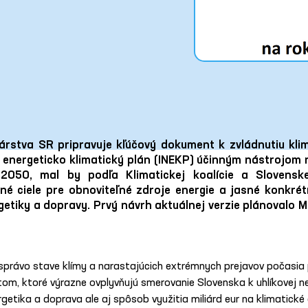
árstva SR pripravuje kľúčový dokument k zvládnutiu kli
energeticko klimatický plán (INEKP) účinným nástrojom n
2050, mal by podľa Klimatickej koalície a Slovenskej 
é ciele pre obnoviteľné zdroje energie a jasné konkrét
rgetiky a dopravy. Prvý návrh aktuálnej verzie plánovalo
správo stave klímy a narastajúcich extrémnych prejavov počasia p
, ktoré výrazne ovplyvňujú smerovanie Slovenska k uhlíkovej neu
rgetika a doprava ale aj spôsob využitia miliárd eur na klimatické