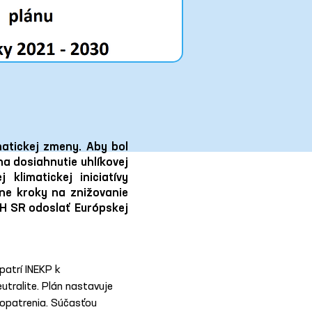
matickej zmeny. Aby bol
a dosiahnutie uhlíkovej
klimatickej iniciatívy
ne kroky na znižovanie
 MH SR odoslať Európskej
atrí INEKP k 
tralite. Plán nastavuje 
 opatrenia. Súčasťou 