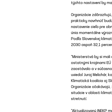
týchto nastavení by mal
Organizácie zdôrazňujú,
prakticky navrhnúť budú
nastavenie cieľa pre ob
únia momentálne výrazne
Podľa Slovenskej klimat
203O aspoň 32,1 percent
“Ministerstvá by si mali
ostatnými krajinami EÚ 
zaostávalo a v súčasnom
uviedol Juraj Melichár,
Klimatická koalícia aj 
Organizácie očakávajú, 
situácie v oblasti klim
stretnutí.
“Aktualizovaný INEKP m