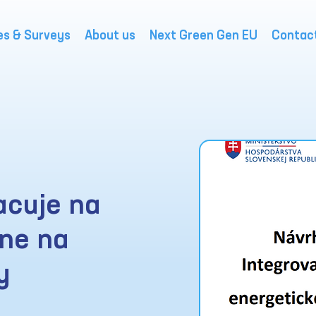
es & Surveys
About us
Next Green Gen EU
Contac
acuje na
ne na
y