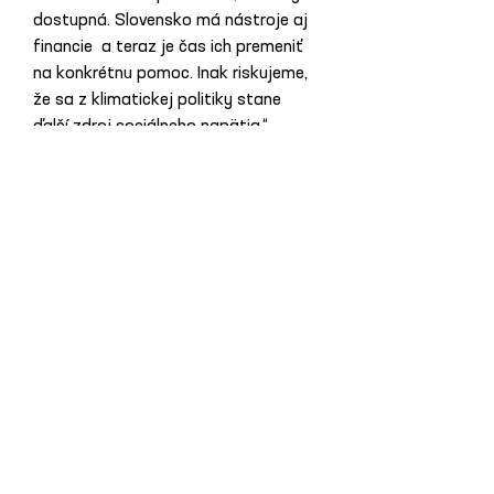
dostupná. Slovensko má nástroje aj 
financie  a teraz je čas ich premeniť 
na konkrétnu pomoc. Inak riskujeme, 
že sa z klimatickej politiky stane 
ďalší zdroj sociálneho napätia,“ 
dodala Kateřina Chajdiaková.
Previous News
Next News
All News