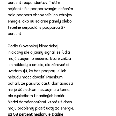
percent respondentov. Tretím 
najčastejšie podporovaným riešením 
bola podpora obnoviteľných zdrojov 
energie, ako sú solárne panely alebo 
tepelné čerpadlá, s podporou 37 
percent.
Podľa Slovenskej klimatickej 
iniciatívy ide o jasný signál, že ľudia 
majú záujem o riešenia, ktoré znížia 
ich náklady a emisie, ale zároveň si 
uvedomujú, že bez podpory si ich 
nebudú môcť dovoliť. Prieskum 
odhalil, že pasivita časti domácností 
nie je dôsledkom nezáujmu o tému, 
ale výsledkom finančných bariér. 
Medzi domácnosťami, ktoré už dnes 
majú problémy platiť účty za energie, 
až 58 percent neplánuje žiadne 