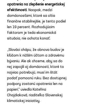
opatrenia na zlepšenie energetickej 
efektívnosti
. Naopak, medzi 
domácnosťami, ktoré sa cítia 
finančne stabilnejšie, je tento podiel 
len 19 percent. Rozhodujúcim 
faktorom je teda ekonomická 
situácia, nie ochota konať.
„Slováci chápu, že obnova budov je 
kľúčom k nižším účtom a zdravému 
bývaniu. Ale ak chceme, aby sa do 
nej zapojili aj domácnosti, ktoré to 
najviac potrebujú, musí im štát 
podať pomocnú ruku. Bez dostupnej 
podpory zostanú opatrenia len na 
papieri,“ uviedla Kateřina 
Chajdiaková, riaditeľka Slovenskej 
klimatickej iniciatívy.