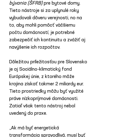
bývania (ŠFRB)
 pre bytové domy. 
Tieto nástroje si za uplynulé roky 
vybudovali dôveru verejnosti, no na 
to, aby mohli pomôcť väčšiemu 
počtu domácností, je potrebné 
zabezpečiť ich kontinuitu a zvážiť aj 
navýšenie ich rozpočtov.
Dôležitou príležitosťou pre Slovensko 
je aj Sociálno-klimatický fond 
Európskej únie, z ktorého môže 
krajina získať takmer 2 miliardy eur. 
Tieto prostriedky môžu byť využité 
práve nízkopríjmové domácnosti. 
Zatiaľ však tento nástroj nebol 
uvedený do praxe.
„Ak má byť energetická 
transformácia spravodlivá, musí byť 