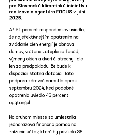
prieskumu verejnej mienky, ktorý
pre Slovenskú klimatickú iniciatívu
realizovala agentúra FOCUS v júni
2025.
Až 51 percent respondentov uviedlo, 
že najefektívnejším opatrením na 
zvládanie cien energií je obnova 
domov, vrátane zateplenia fasád, 
výmeny okien a dverí či strechy , ale 
len za predpokladu, že bude k 
dispozícii štátna dotácia. Táto 
podpora zároveň narástla oproti 
septembru 2024, keď podobné 
opatrenia uviedlo 45 percent 
opýtaných.
Na druhom mieste sa umiestnila 
jednorazová finančná pomoc na 
zníženie účtov, ktorú by privítalo 38 