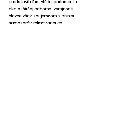
predstaviteľom vlády, parlamentu, 
ako aj širšej odbornej verejnosti – 
hlavne však záujemcom z biznisu, 
samospráv, mimovládnych 
organizácií a médií. Distribúcia 
tlačenej formy materiálu začala 
dnes. Materiál bude verejnosti 
dostupný aj na webových stránkach 
SKI, ako aj na FB profile iniciatívy.
Foto: Pexels
Previous News