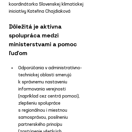
koordinátorka Slovenskej klimatickej 
iniciatívy Kateřina Chajdiaková
Dôležitá je aktívna 
spolupráca medzi 
ministerstvami a pomoc 
ľuďom
Odporúčania v administratívno-
technickej oblasti smerujú 
k správnemu nastaveniu 
informovania verejnosti 
(napríklad cez centrá pomoci), 
zlepšeniu spolupráce 
s regionálnou i miestnou 
samosprávou, posilneniu 
partnerského princípu 
(zastúpenie všetkých 