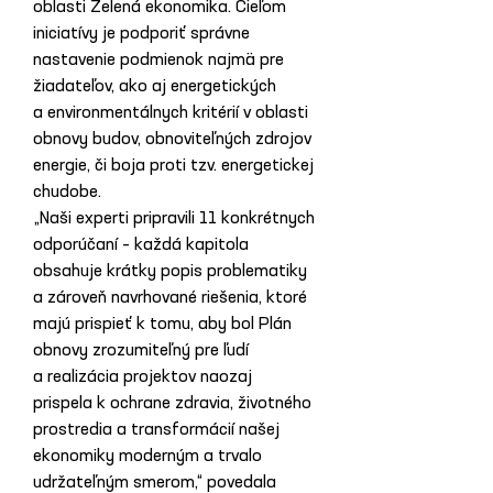
oblasti Zelená ekonomika. Cieľom 
iniciatívy je podporiť správne 
nastavenie podmienok najmä pre 
žiadateľov, ako aj energetických 
a environmentálnych kritérií v oblasti 
obnovy budov, obnoviteľných zdrojov 
energie, či boja proti tzv. energetickej 
chudobe.
„Naši experti pripravili 11 konkrétnych 
odporúčaní – každá kapitola 
obsahuje krátky popis problematiky 
a zároveň navrhované riešenia, ktoré 
majú prispieť k tomu, aby bol Plán 
obnovy zrozumiteľný pre ľudí 
a realizácia projektov naozaj 
prispela k ochrane zdravia, životného 
prostredia a transformácií našej 
ekonomiky moderným a trvalo 
udržateľným smerom,“ povedala 