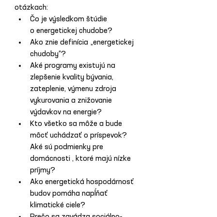
otázkach:
Čo je výsledkom štúdie 
o energetickej chudobe?
Ako znie definícia „energetickej 
chudoby“?
Aké programy existujú na 
zlepšenie kvality bývania, 
zateplenie, výmenu zdroja 
vykurovania a znižovanie 
výdavkov na energie?
Kto všetko sa môže a bude 
môcť uchádzať o príspevok? 
Aké sú podmienky pre 
domácnosti , ktoré majú nízke 
príjmy?
Ako energetická hospodárnosť 
budov pomáha napĺňať 
klimatické ciele?