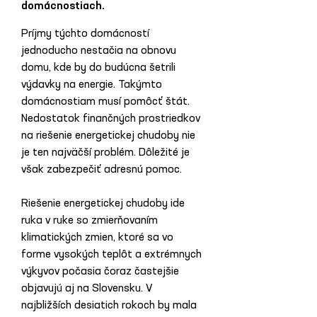
domácnostiach.
Príjmy týchto domácností 
jednoducho nestačia na obnovu 
domu, kde by do budúcna šetrili 
výdavky na energie. Takýmto 
domácnostiam musí pomôcť štát. 
Nedostatok finančných prostriedkov 
na riešenie energetickej chudoby nie 
je ten najväčší problém. Dôležité je 
však zabezpečiť adresnú pomoc.
Riešenie energetickej chudoby ide 
ruka v ruke so zmierňovaním 
klimatických zmien, ktoré sa vo 
forme vysokých teplôt a extrémnych 
výkyvov počasia čoraz častejšie 
objavujú aj na Slovensku. V 
najbližších desiatich rokoch by mala 