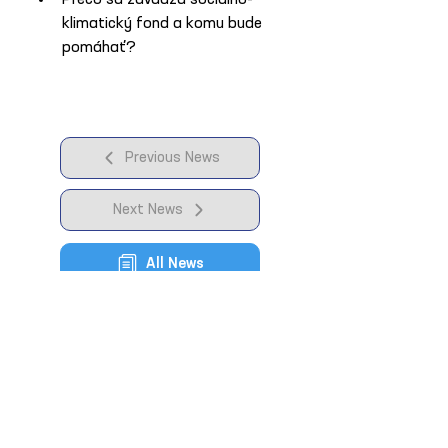
Prečo sa zavádza sociálno-
klimatický fond a komu bude 
pomáhať?
Previous News
Next News
All News