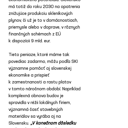
ekonomického potenciálu. Slovensko 
má totiž do roku 2030 na opatrenia 
znižujúce produkciu skleníkových 
plynov, či už je to v domácnostiach, 
priemysle alebo v doprave, v rôznych 
finančných schémach z EÚ 
k dispozícii 9 mld. eur.
Tieto peniaze, ktoré máme tak 
povediac zadarmo, môžu podľa SKI 
významne pomôcť aj slovenskej 
ekonomike a prispieť 
k zamestnanosti a rastu platov 
v tomto náročnom období. Napríklad 
komplexná obnova budov je 
spravidla v réžii lokálnych firiem, 
významná časť stavebných 
materiálov sa vyrába aj na 
Slovensku.
 „V konečnom dôsledku 