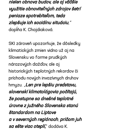
nielen obnova budov, ale aj väčšie 
využitie obnoviteľných zdrojov šetrí 
peniaze spotrebiteľom, teda 
zlepšuje ich sociálnu situáciu
,“ 
dopĺňa K. Chajdiaková.
SKI zároveň upozorňuje, že dôsledky 
klimatických zmien vidno už aj na 
Slovensku vo forme prudkých 
nárazových dažďov, ale aj 
historických teplotných rekordov či 
príchodu nových invazívnych druhov 
hmyzu. „
Len pre lepšiu predstavu, 
slovenskí klimatológovia počítajú, 
že postupne sa dnešné teplotné 
úrovne z južného Slovenska stanú 
štandardom na Liptove 
a v severných regiónoch
, 
pričom juh 
sa ešte viac oteplí,
“ dodáva K. 