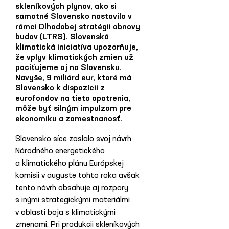
skleníkových plynov, ako si
samotné Slovensko nastavilo v
rámci Dlhodobej stratégii obnovy
budov (LTRS). Slovenská
klimatická iniciatíva upozorňuje,
že vplyv klimatických zmien už
pociťujeme aj na Slovensku.
Navyše, 9 miliárd eur, ktoré má
Slovensko k dispozícii z
eurofondov na tieto opatrenia,
môže byť silným impulzom pre
ekonomiku a zamestnanosť.
Slovensko síce zaslalo svoj návrh 
Národného energetického 
a klimatického plánu Európskej 
komisii v auguste tohto roka avšak 
tento návrh obsahuje aj rozpory 
s inými strategickými materiálmi 
v oblasti boja s klimatickými 
zmenami. Pri produkcii skleníkových 