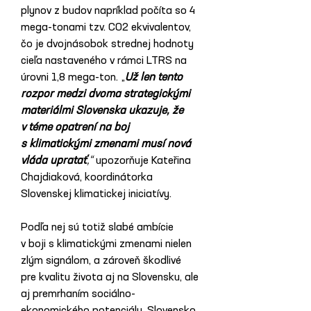
plynov z budov napríklad počíta so 4 
mega-tonami tzv. CO2 ekvivalentov, 
čo je dvojnásobok strednej hodnoty 
cieľa nastaveného v rámci LTRS na 
úrovni 1,8 mega-ton. „
Už len tento 
rozpor medzi dvoma strategickými 
materiálmi Slovenska ukazuje, že 
v téme opatrení na boj 
s klimatickými zmenami musí nová 
vláda upratať
,“ 
upozorňuje Kateřina 
Chajdiaková, koordinátorka 
Slovenskej klimatickej iniciatívy.
Podľa nej sú totiž slabé ambície 
v boji s klimatickými zmenami nielen 
zlým signálom, a zároveň škodlivé 
pre kvalitu života aj na Slovensku, ale 
aj premrhaním sociálno-