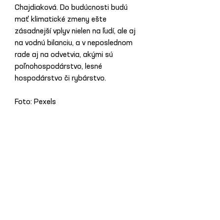
Chajdiaková. Do budúcnosti budú 
mať klimatické zmeny ešte 
zásadnejší vplyv nielen na ľudí, ale aj 
na vodnú bilanciu, a v neposlednom 
rade aj na odvetvia, akými sú 
poľnohospodárstvo, lesné 
hospodárstvo či rybárstvo.
Foto: Pexels
Previous News