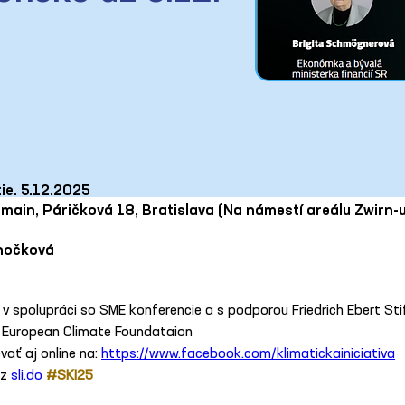
ie. 5.12.2025
rmain, Páričková 18, Bratislava (Na námestí areálu Zwirn-u
hočková
v spolupráci so SME konferencie a s podporou Friedrich Ebert Sti
a European Climate Foundataion
ať aj online na: 
https://www.facebook.com/klimatickainiciativa
z 
sli.do
#SKI25