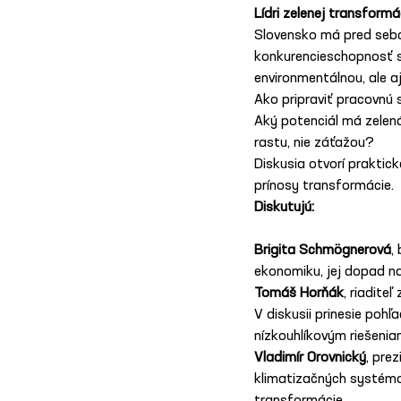
Lídri zelenej transformá
Slovensko má pred sebou
konkurencieschopnosť sv
environmentálnou, ale 
Ako pripraviť pracovnú 
Aký potenciál má zelen
rastu, nie záťažou?
Diskusia otvorí praktic
prínosy transformácie.
Diskutujú:
Brigita Schmögnerová
,
ekonomiku, jej dopad na
Tomáš Horňák
, riadite
V diskusii prinesie pohľ
nízkouhlíkovým riešenia
Vladimír Orovnický
, pre
klimatizačných systémo