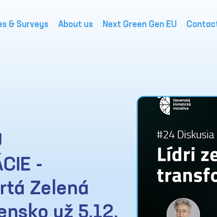
es & Surveys
About us
Next Green Gen EU
Contac
J
IE -
rtá Zelená
vensko už 5.12.