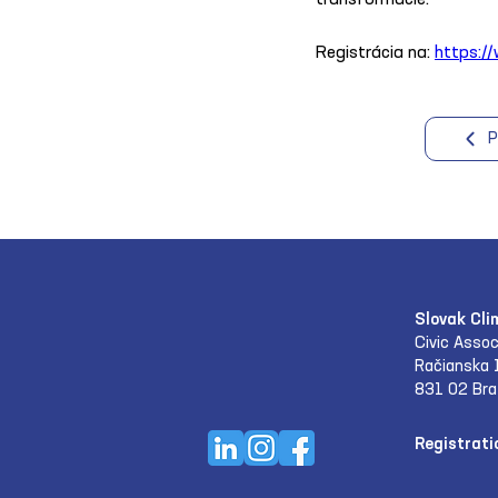
transformácie.
Registrácia na: 
https://
P
Slovak Cli
Civic Assoc
Račianska 
831 02 Bra
Registrati