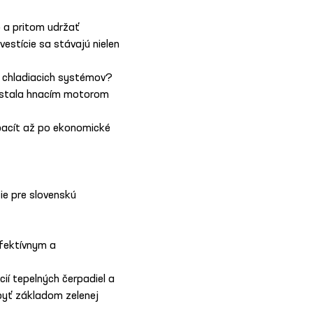
 a pritom udržať 
estície sa stávajú nielen 
a chladiacich systémov? 
 stala hnacím motorom 
apacít až po ekonomické 
ie pre slovenskú 
efektívnym a 
ií tepelných čerpadiel a 
byť základom zelenej 