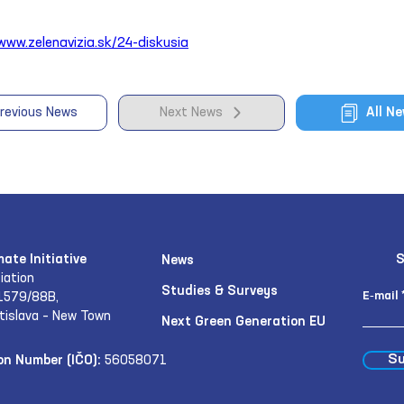
www.zelenavizia.sk/24-diskusia
revious News
Next News
All N
mate Initiative
S
News
iation
Studies & Surveys
E‑mail
1579/88B,
tislava – New Town
Next Green Generation EU
Su
on Number (IČO):
56058071