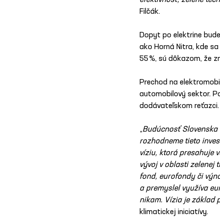
efektívnosť, zelené tec
Filčák.
Dopyt po elektrine bude
ako Horná Nitra, kde sa 
55 %, sú dôkazom, že zm
Prechod na elektromobil
automobilový sektor. Po
dodávateľskom reťazci.
„
Budúcnosť Slovenska n
rozhodneme tieto invest
víziu, ktorá presahuje 
vývoj v oblasti zelene
fond, eurofondy či výno
a premyslel využíva eu
nikam. Vízia je základ 
klimatickej iniciatívy.