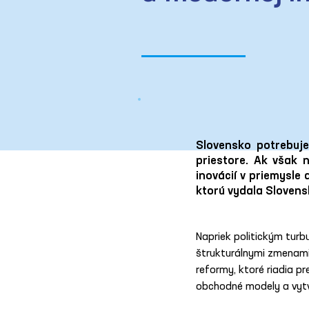
Slovensko potrebuj
priestore. Ak však 
inovácií v priemysle 
ktorú vydala Slovensk
Napriek politickým turb
štrukturálnymi zmenami,
reformy, ktoré riadia pr
obchodné modely a vytvá