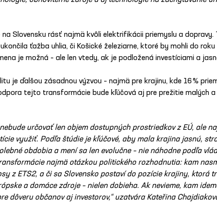
hnológie, obnoviteľné zdroje a aj technológie na zachytávanie uh
 na Slovensku rásť najmä kvôli elektrifikácii priemyslu a dopravy.
ukončila ťažba uhlia, či Košické železiarne, ktoré by mohli do roku
ena je možná – ale len vtedy, ak je podložená investíciami a jasn
itu je ďalšou zásadnou výzvou – najmä pre krajinu, kde 16 % priem
dpora tejto transformácie bude kľúčová aj pre prežitie malých a
ebude určovať len objem dostupných prostriedkov z EÚ, ale naj
ície využiť. Podľa štúdie je kľúčové, aby mala krajina jasnú, st
volebné obdobia a mení sa len evolučne – nie náhodne podľa vlád
j transformácie najmä otázkou politického rozhodnutia: kam na
sy z ETS2, a či sa Slovensko postaví do pozície krajiny, ktorá t
rópske a domáce zdroje – nielen dobieha. Ak nevieme, kam ide
pre dôveru občanov aj investorov,“ uzatvára Kateřina Chajdiakov