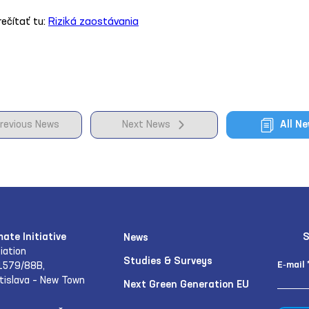
ečítať tu: 
Riziká zaostávania
revious News
Next News
All N
mate Initiative
S
News
iation
Studies & Surveys
E‑mail
1579/88B,
tislava – New Town
Next Green Generation EU