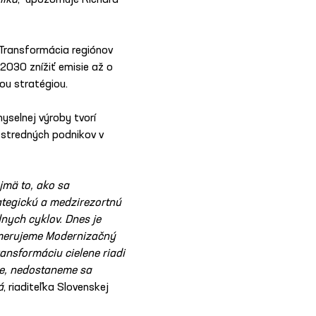
líka
,“ upozorňuje Richard 
 Transformácia regiónov 
 2030 znížiť emisie až o 
ou stratégiou.
yselnej výroby tvorí 
 stredných podnikov v 
mä to, ako sa 
rategickú a medzirezortnú 
nych cyklov. Dnes je 
smerujeme Modernizačný 
ransformáciu cielene riadi 
me, nedostaneme sa 
á
, riaditeľka Slovenskej 