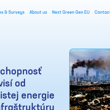
es & Surveys
About us
Next Green Gen EU
Contac
schopnosť
isí od
čistej energie
fraštruktúry