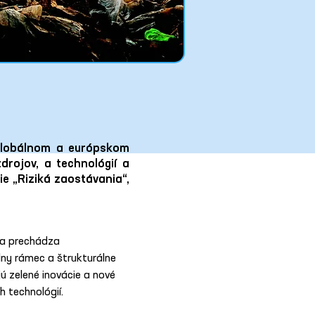
 globálnom a európskom
drojov, a technológií a
ie „Riziká zaostávania“,
pa prechádza 
lny rámec a štrukturálne 
ú zelené inovácie a nové 
h technológií.