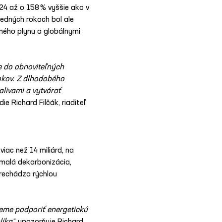
24 až o 158 % vyššie ako v 
edných rokoch bol ale 
ého plynu a globálnymi 
e do obnoviteľných 
okov. Z dlhodobého 
alivami a vytvárať 
e Richard Filčák, riaditeľ 
iac než 14 miliárd, na 
malá dekarbonizácia, 
rechádza rýchlou 
eme podporiť energetickú 