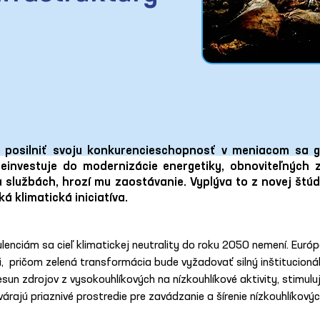
e posilniť svoju konkurencieschopnosť v meniacom sa
neinvestuje do modernizácie energetiky, obnoviteľných z
a službách, hrozí mu zaostávanie. Vyplýva to z novej štúd
á klimatická iniciatíva.
ulenciám sa cieľ klimatickej neutrality do roku 2050 nemení. Euró
  pričom zelená transformácia bude vyžadovať silný inštitucioná
esun zdrojov z vysokouhlíkových na nízkouhlíkové aktivity, stimuluj
rajú priaznivé prostredie pre zavádzanie a šírenie nízkouhlíkovýc