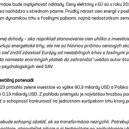
mácie bude ovplyvňovať náklady. Ceny elektriny v EÚ sú v roku 20
sa nachádza v strednom pásme. Prudký nárast cien energií v posl
 dynamikou trhu s fosílnymi palivami, najmä nedostatkom zemn
enej dohody – ako napríklad stanovovanie cien uhlíka a investíci
vňujú energetické trhy, ale nie sú hlavnou príčinou cenových sk
ieľ znížiť závislosť Európy od nestabilných trhov s fosílnymi p
a namiesto enormných platieb do zahraničia“ 
uvádza autor štúdi
 psychologických vied SAV.
estičný potenciál
pritiahlo zelené investície vo výške 90,3 miliardy USD a Poľsko v
 0,13 miliardy USD. Z pohľadu priemyslu je najväčšou hrozbou po
iť o schopnosť konkurovať na jednotnom európskom trhu ktorý p
ebude schopný obstáť, ak sa transformácia nezrýchli. Potrebuj