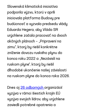
Slovenská klimatická iniciatíva 
podporila výzvu, ktorú v apríli 
iniciovala platforma Budovy pre 
budúcnosť a vyzvala predsedu vlády 
Eduarda Hegera, aby Vláda SR 
urýchlene začala pracovať na dvoch 
akčných plánoch – „Pripravení na 
zimu“, ktorý by riešil konkrétne 
zníženie dovozu ruského plynu do 
konca roku 2022 a „Nezávislí na 
ruskom plyne“, ktorý by riešil 
dlhodobé ukončenie našej závislosti 
na ruskom plyne do konca roka 2026.
Dnes aj 
26 odborných 
organizácií 
vyzýva v rámci šiestich krajín EÚ 
vyzýva svojich lídrov, aby urýchlene 
zaviedli potrebné opatrenia a 