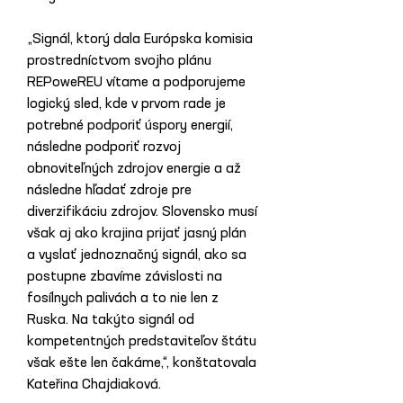
„Signál, ktorý dala Európska komisia 
prostredníctvom svojho plánu 
REPoweREU vítame a podporujeme 
logický sled, kde v prvom rade je 
potrebné podporiť úspory energií, 
následne podporiť rozvoj 
obnoviteľných zdrojov energie a až 
následne hľadať zdroje pre 
diverzifikáciu zdrojov. Slovensko musí 
však aj ako krajina prijať jasný plán 
a vyslať jednoznačný signál, ako sa 
postupne zbavíme závislosti na 
fosílnych palivách a to nie len z 
Ruska. Na takýto signál od 
kompetentných predstaviteľov štátu 
však ešte len čakáme,“, konštatovala 
Kateřina Chajdiaková.