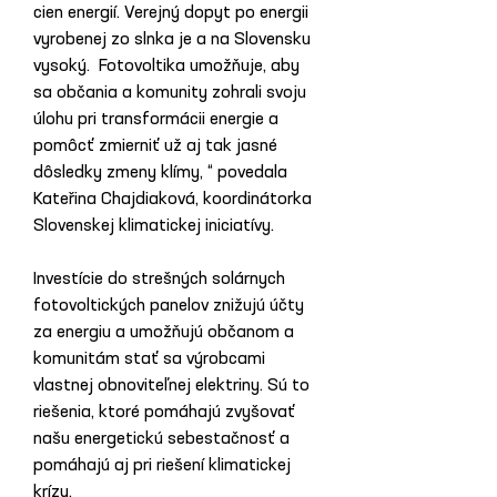
cien energií. Verejný dopyt po energii 
vyrobenej zo slnka je a na Slovensku 
vysoký.  Fotovoltika umožňuje, aby 
sa občania a komunity zohrali svoju 
úlohu pri transformácii energie a 
pomôcť zmierniť už aj tak jasné 
dôsledky zmeny klímy, “ povedala 
Kateřina Chajdiaková, koordinátorka 
Slovenskej klimatickej iniciatívy.
Investície do strešných solárnych 
fotovoltických panelov znižujú účty 
za energiu a umožňujú občanom a 
komunitám stať sa výrobcami 
vlastnej obnoviteľnej elektriny. Sú to 
riešenia, ktoré pomáhajú zvyšovať 
našu energetickú sebestačnosť a 
pomáhajú aj pri riešení klimatickej 
krízy.