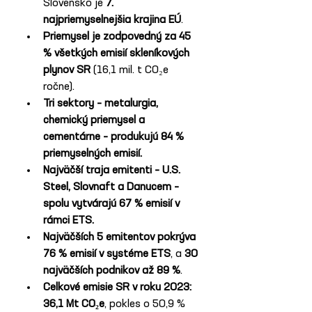
Slovensko je 
7. 
najpriemyselnejšia krajina EÚ
.
Priemysel je zodpovedný za 45 
% všetkých emisií skleníkových 
plynov SR
 (16,1 mil. t CO₂e 
ročne).
Tri sektory – metalurgia, 
chemický priemysel a 
cementárne – produkujú 84 % 
priemyselných emisií.
Najväčší traja emitenti – U.S. 
Steel, Slovnaft a Danucem – 
spolu vytvárajú 67 % emisií v 
rámci ETS.
Najväčších 5 emitentov pokrýva 
76 % emisií v systéme ETS
, a 
30 
najväčších podnikov až 89 %
.
Celkové emisie SR v roku 2023: 
36,1 Mt CO₂e
, pokles o 50,9 % 