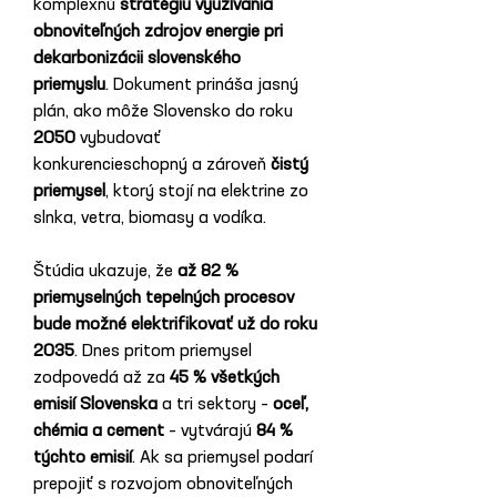
komplexnú 
stratégiu využívania 
obnoviteľných zdrojov energie pri 
dekarbonizácii slovenského 
priemyslu
. Dokument prináša jasný 
plán, ako môže Slovensko do roku 
2050
 vybudovať 
konkurencieschopný a zároveň 
čistý 
priemysel
, ktorý stojí na elektrine zo 
slnka, vetra, biomasy a vodíka.
Štúdia ukazuje, že 
až 82 % 
priemyselných tepelných procesov 
bude možné elektrifikovať už do roku 
2035
. Dnes pritom priemysel 
zodpovedá až za 
45 % všetkých 
emisií Slovenska
 a tri sektory – 
oceľ, 
chémia a cement
 – vytvárajú 
84 % 
týchto emisií
. Ak sa priemysel podarí 
prepojiť s rozvojom obnoviteľných 