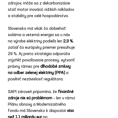
zdrojov, môže sa z dekarbonizácie 
stať motor inovácií, nižších nákladov 
a stability pre celé hospodárstvo.
Slovensko má však čo dobiehať: 
solárna a veterná energia sa u nás 
na výrobe elektriny podieľa len 
2,3 %
, 
zatiaľ čo európsky priemer presahuje 
29 %. Aj preto stratégia odporúča 
zrýchliť povoľovacie procesy, vytvoriť 
právny rámec pre 
dlhodobé zmluvy 
na odber zelenej elektriny (PPA)
 a 
posilniť nezávislosť regulátora.
SAPI zároveň pripomína, že 
finančné 
zdroje nie sú problémom
 – len v rámci 
Plánu obnovy a Modernizačného 
fondu má Slovensko k dispozícii 
viac 
než 1,1 miliardy eur
 na 