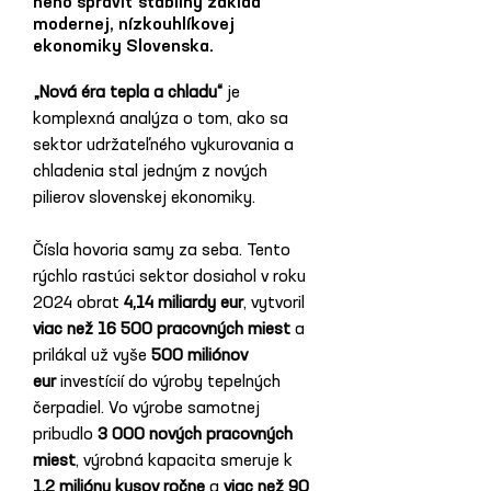
neho spraviť stabilný základ
modernej, nízkouhlíkovej
ekonomiky Slovenska.
„Nová éra tepla a chladu“
 je 
komplexná analýza o tom, ako sa 
sektor udržateľného vykurovania a 
chladenia stal jedným z nových 
pilierov slovenskej ekonomiky. 
Čísla hovoria samy za seba. Tento 
rýchlo rastúci sektor dosiahol v roku 
2024 obrat 
4,14 miliardy eur
, vytvoril 
viac než 16 500 pracovných miest
 a 
prilákal už vyše 
500 miliónov 
eur
 investícií do výroby tepelných 
čerpadiel. Vo výrobe samotnej 
pribudlo 
3 000 nových pracovných 
miest
, výrobná kapacita smeruje k 
1,2 miliónu kusov ročne
 a 
viac než 90 