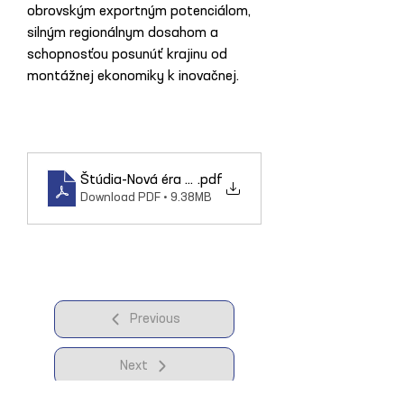
obrovským exportným potenciálom, 
silným regionálnym dosahom a 
schopnosťou posunúť krajinu od 
montážnej ekonomiky k inovačnej.
Štúdia-Nová éra tepla a chladu_FINAL
.pdf
Download PDF • 9.38MB
Previous
Next