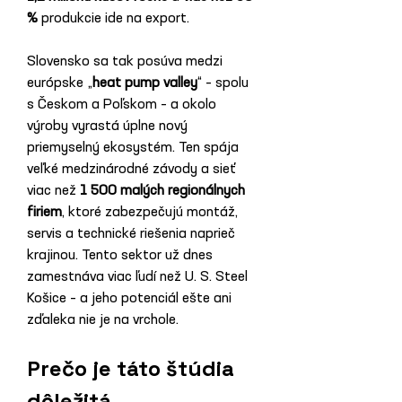
%
 produkcie ide na export.
Slovensko sa tak posúva medzi 
európske „
heat pump valley
“ – spolu 
s Českom a Poľskom – a okolo 
výroby vyrastá úplne nový 
priemyselný ekosystém. Ten spája 
veľké medzinárodné závody a sieť 
viac než 
1 500 malých regionálnych 
firiem
, ktoré zabezpečujú montáž, 
servis a technické riešenia naprieč 
krajinou. Tento sektor už dnes 
zamestnáva viac ľudí než U. S. Steel 
Košice – a jeho potenciál ešte ani 
zďaleka nie je na vrchole.
Prečo je táto štúdia 
dôležitá