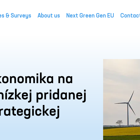
es & Surveys
About us
Next Green Gen EU
Contac
konomika na
nízkej pridanej
rategickej