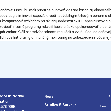
tonómie:
 Firmy by mali prioritne budovať vlastné kapacity obnoviteľ
esov, aby eliminovali expozíciu voči nestabilným trhovým cenám a 
h kompetencií:
 Vzhľadom na akútny nedostatok ICT špecialistov a ní
 zaviesť interné programy rekvalifikácie a úzko spolupracovať s cen
ych zmien:
 Kvôli nepredvídateľnosti regulácií a zvyšujúcej sa daňove
lídri posilniť právny a finančný monitoring na zabezpečenie včasnej
mate Initiative
S
News
iation
Studies & Surveys
E‑mail
1579/88B,