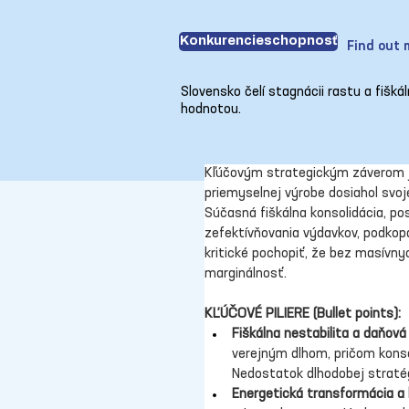
Konkurencieschopnosť
Find out 
Slovensko čelí stagnácii rastu a fišk
hodnotou.
Kľúčovým strategickým záverom je
priemyselnej výrobe dosiahol svoj
Súčasná fiškálna konsolidácia, p
zefektívňovania výdavkov, podkop
kritické pochopiť, že bez masívnyc
marginálnosť.
KĽÚČOVÉ PILIERE (Bullet points):
Fiškálna nestabilita a daňov
verejným dlhom, pričom konso
Nedostatok dlhodobej stratégi
Energetická transformácia a