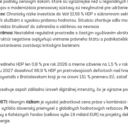
é podniky cenovým šokom, ktoré sú výraznejšie než u regionálnych k
jov a modernizácia prenosovej sústavy sú nevyhnutné pre udržanie
tov:
 Chronicky nízke investície do VaV (0,59 % HDP v súkromnom sek
 službám s vysokou pridanou hodnotou. Situáciu zhoršuje odliv mo
hádza študovať do zahraničia a väčšinou sa nevracia.
 rámca:
 Nestabilné regulačné prostredie s častým využívaním skráte
ruktúr negatívne ovplyvňujú vnímanie právneho štátu a podnikateľskú
starávania zostávajú kritickými bariérami.
eálneho HDP len 0,8 % pre rok 2026 a mierne oživenie na 1,5 % v ro
ku 2027 dosiahnuť 66,9 % HDP pri pretrvávajúcich deficitoch nad hra
byvateľa v Bratislavskom kraji je na úrovni 151 % priemeru EÚ, zati
sahuje aspoň základnú úroveň digitálnej intenzity, čo je výrazne p
STI:
 Hlavným 
rizikom
 je vysoká jednotková cena práce v kombinácii 
e vytláča slovenský priemysel z globálnych hodnotových reťazcov. 
Pr
vy a Kohéznych fondov (celkovo vyše 19 miliárd EUR) na projekty dek
ergie.