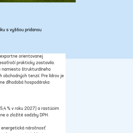
iku s vyššou pridanou
exportne orientovanej 
saťročí prakticky zastavila. 
e namiesto štrukturálneho 
bchodných tenzií. Pre lídrov je 
jine dlhodobá hospodárska 
5,4 % v roku 2027) a rastúcim 
ne a zložité sadzby DPH. 
á energetická náročnosť 