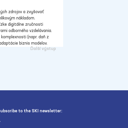
ných zdrojov a zvyšovať 
uhlíkovým nákladom.
zke digitálne zručnosti 
trami odborného vzdelávania.
j komplexnosti (napr. daň z 
 adaptácie biznis modelov.
Ďalší výstup
ubscribe to the SKI newsletter: