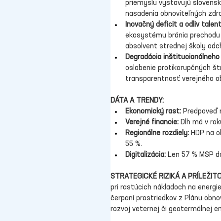
priemyslu vystavujú slovensk
nasadenia obnoviteľných zdro
Inovačný deficit a odliv talen
ekosystému bránia prechodu k
absolvent strednej školy odc
Degradácia inštitucionálneho
oslabenie protikorupčných št
transparentnosť verejného ob
DÁTA A TRENDY:
Ekonomický rast:
 Predpoveď r
Verejné financie:
 Dlh má v ro
Regionálne rozdiely:
 HDP na o
55 %.
Digitalizácia:
 Len 57 % MSP do
STRATEGICKÉ RIZIKÁ A PRÍLEŽITO
pri rastúcich nákladoch na energi
čerpaní prostriedkov z Plánu obno
rozvoj veternej či geotermálnej en