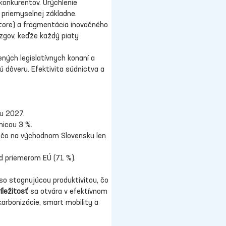
onkurentov. Urýchlenie 
 priemyselnej základne.
tore) a fragmentácia inovačného 
zgov, keďže každý piaty 
ných legislatívnych konaní a 
 dôveru. Efektivita súdnictva a 
ku 2027.
nicou 3 %.
aľ čo na východnom Slovensku len 
od priemerom EÚ (71 %).
so stagnujúcou produktivitou, čo 
íležitosť
 sa otvára v efektívnom 
arbonizácie, smart mobility a 