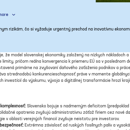
more
álnym rizikám, čo si vyžaduje urgentný prechod na inovatívnu ekonom
, že model slovenskej ekonomiky založený na nízkych nákladoch a 
e limity, pričom reálna konvergencia k priemeru EÚ sa v poslednom de
ostavená primárne na zvyšovaní daňového zaťaženia podnikov a prác
áva strednodobú konkurencieschopnosť práve v momente globálnych o
h investícií do výskumu, vývoja a digitálnej transformácie hrozí kra
á komplexnosť:
 Slovensko bojuje s nadmerným deficitom (predpoklad 
lidačné opatrenia zvyšujú administratívnu záťaž firiem cez nové da
e v oblasti verejných financií zvyšuje neistotu pre investorov.
 bezpečnosť:
 Extrémna závislosť od ruských fosílnych palív a vysok