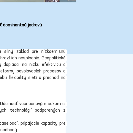
ať dominantnú jadrovú
silný základ pre nízkoemisnú 
rozí ich nesplnenie. Geopolitické 
 doplácal na nízku efektivitu a 
reformy povoľovacích procesov a 
 flexibility sietí a prechod na 
 Odolnosť voči cenovým šokom si 
nych technológií podporených z 
aseload", pripájacie kapacity pre 
anedbaný.