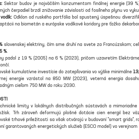
a:
 Sektor budov je najväčším konzumentom finálnej energie (39 %). 
ných čerpadiel brzdí znižovanie závislosti od fosílneho plynu vo vyku
vodík:
 Odklon od ruského portfólia bol spustený úspešnou diverzifi
 adaptácii na biometán a európske vodíkové koridory pre ťažko dekarbo
%
 slovenskej elektriny, čím sme druhí na svete za Francúzskom; cel
5 %
.
riny padol z 19 % (2005) na 6 % (2023), pričom uzavretím Elektrárn
ončí.
ovské kumulatívne investície do zatepľovania vo výške minimálne 
13
rnej energie vzrástol na 850 MW (2023), veterná energia dosa
rodným cieľom 750 MW do roku 2030.
OSTI
hnické limity v lokálnych distribučných sústavách a mimoriadne p
žísk. Trh zároveň deformujú plošné dotácie cien energií bez väz
ské trhové príležitosti sa však otvárajú v budovaní "smart grids", roz
í garantovaných energetických služieb (ESCO model) vo verejnom s