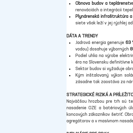
Obnova budov a teplárenstv
renováciách a integrácii tepel
Plynárenská infraštruktúra a 
siete však leží v jej rýchlej
DÁTA A TRENDY
Jadrová energia generuje 
63 
vodou) dosahuje výborných 
8
Podiel uhlia na výrobe elekt
éra na Slovensku definitívne k
Sektor budov si vyžaduje obr
Kým inštalovaný výkon solá
zásadne tak zaostáva za ná
STRATEGICKÉ RIZIKÁ A PRÍLEŽIT
Najväčšou hrozbou pre trh sú tec
nasadenie OZE a batériových úlo
koncových zákazníkov šetriť. Obrov
agregátorov a v masívnom nasaden