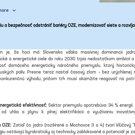
more
iu a bezpečnosť odstrániť bariéry OZE, modernizovať siete a rozvíj
m je, že hoci má Slovensko vďaka masívnej dominancii jadra 
ické a energetické ciele do roku 2030 trpia nedostatkom ambícií a h
ľnosť domáceho energeticky náročného priemyslu, ktorý historicky
uských palív. Presne teraz nastal časový zlom – bez urýchlenej 
 konkurenčnú výhodu, pričom trh musí okamžite reagovať na potrebu
nergetická efektívnosť:
 Sektor priemyslu spotrebúva 34 % energií.
od uhlia a plynu k plnej elektrifikácii a využívaniu inovatív
a OZE:
 Zatiaľ čo jadro (rozšírené o Mochovce 3 a 4) tvorí kľúčový "b
giu ostávajú byrokraticky aj technicky zablokované a potenciál je z