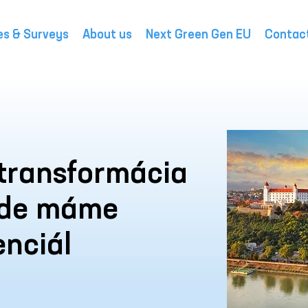
es & Surveys
About us
Next Green Gen EU
Contac
transformácia
kde máme
enciál