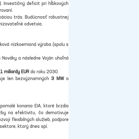
Investičný deficit pri hĺbkových 
rovaní.
káciou trás. Budúcnosť robustnej 
nizovateľné odvetvia.
ková nízkoemisná výroba (spolu s 
e Nováky a následne Voján uhoľná 
,1 miliardy EUR
 do roku 2030.
huje len bezvýznamných 
3 MW
 a 
omalé konania EIA, ktoré brzdia 
by na efektivitu, čo demotivuje 
voji flexibilných služieb, podpore 
ektore, ktorý dnes spí.