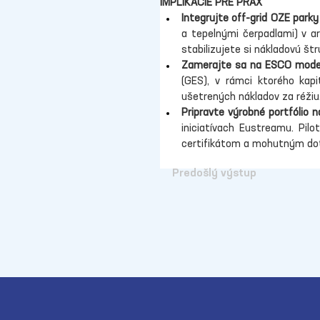
IMPLIKÁCIE PRE PRAX
Integrujte off-grid OZE parky
a tepelnými čerpadlami) v ar
stabilizujete si nákladovú št
Zamerajte sa na ESCO modely
(GES), v rámci ktorého kapi
ušetrených nákladov za réžiu
Pripravte výrobné portfólio n
iniciatívach Eustreamu. Pil
certifikátom a mohutným dot
Predošlý výstup