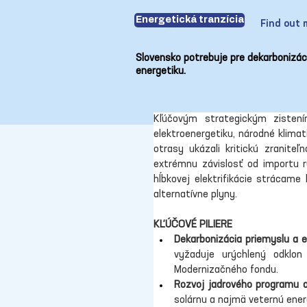
Energetická tranzícia
Find out 
Slovensko potrebuje pre dekarbonizác
energetiku.
Kľúčovým strategickým zistení
elektroenergetiku, národné klimat
otrasy ukázali kritickú zranite
extrémnu závislosť od importu r
hĺbkovej elektrifikácie strácame
alternatívne plyny.
KĽÚČOVÉ PILIERE
Dekarbonizácia priemyslu a e
vyžaduje urýchlený odklon 
Modernizačného fondu.
Rozvoj jadrového programu 
solárnu a najmä veternú ener