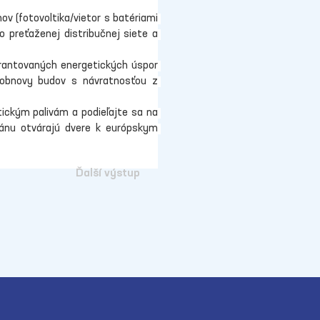
 (fotovoltika/vietor s batériami 
 preťaženej distribučnej siete a 
rantovaných energetických úspor 
 obnovy budov s návratnosťou z 
ickým palivám a podieľajte sa na 
tánu otvárajú dvere k európskym 
Ďalší výstup