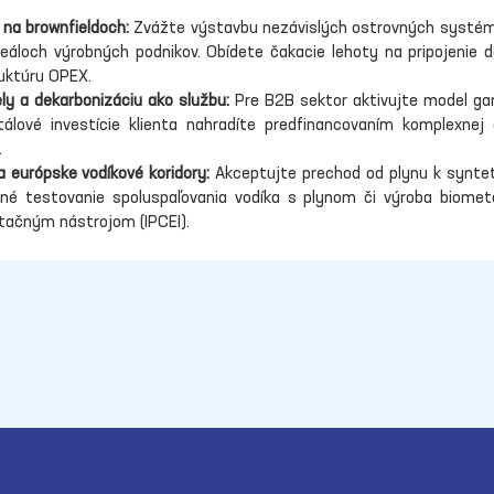
 na brownfieldoch:
 Zvážte výstavbu nezávislých ostrovných systémov
eáloch výrobných podnikov. Obídete čakacie lehoty na pripojenie do
ruktúru OPEX.
 a dekarbonizáciu ako službu:
 Pre B2B sektor aktivujte model ga
tálové investície klienta nahradíte predfinancovaním komplexnej
.
a európske vodíkové koridory:
 Akceptujte prechod od plynu k syntet
otné testovanie spoluspaľovania vodíka s plynom či výroba biome
ačným nástrojom (IPCEI).